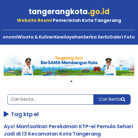
tangerangkota
.go.id
Website Resmi
Pemerintah Kota Tangerang
Ekonomi
Wisata & Kuliner
Kewilayahan
Serba Serbi
Galeri Foto
Berita
Kota
Tangerang
Cari Berita
Tag ktp el
Ayo! Manfaatkan Perekaman KTP-el Pemula Sehari
Jadi di 13 Kecamatan Kota Tangerang