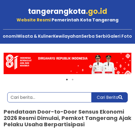
tangerangkota
.go.id
Website Resmi
Pemerintah Kota Tangerang
Ekonomi
Wisata & Kuliner
Kewilayahan
Serba Serbi
Galeri Foto
Cari Berita
Pendataan Door-to-Door Sensus Ekonomi
2026 Resmi Dimulai, Pemkot Tangerang Ajak
Pelaku Usaha Berpartisipasi