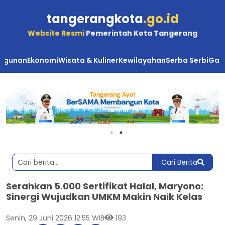
tangerangkota
.go.id
Website Resmi
Pemerintah Kota Tangerang
ngunan
Ekonomi
Wisata & Kuliner
Kewilayahan
Serba Serbi
Gale
Cari Berita
Serahkan 5.000 Sertifikat Halal, Maryono:
Sinergi Wujudkan UMKM Makin Naik Kelas
Senin, 29 Juni 2026 12:55 WIB
193