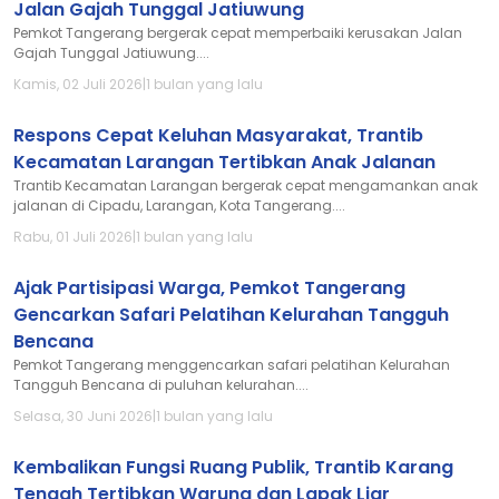
Jalan Gajah Tunggal Jatiuwung
Pemkot Tangerang bergerak cepat memperbaiki kerusakan Jalan
Gajah Tunggal Jatiuwung....
Kamis, 02 Juli 2026
|
1 bulan yang lalu
Respons Cepat Keluhan Masyarakat, Trantib
Kecamatan Larangan Tertibkan Anak Jalanan
Trantib Kecamatan Larangan bergerak cepat mengamankan anak
jalanan di Cipadu, Larangan, Kota Tangerang....
Rabu, 01 Juli 2026
|
1 bulan yang lalu
Ajak Partisipasi Warga, Pemkot Tangerang
Gencarkan Safari Pelatihan Kelurahan Tangguh
Bencana
Pemkot Tangerang menggencarkan safari pelatihan Kelurahan
Tangguh Bencana di puluhan kelurahan....
Selasa, 30 Juni 2026
|
1 bulan yang lalu
Kembalikan Fungsi Ruang Publik, Trantib Karang
Tengah Tertibkan Warung dan Lapak Liar