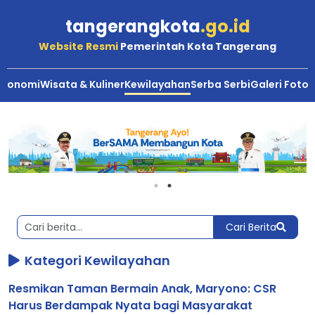
tangerangkota
.go.id
Website Resmi
Pemerintah Kota Tangerang
Ekonomi
Wisata & Kuliner
Kewilayahan
Serba Serbi
Galeri Foto
Berita
Kota
Tangerang
Cari Berita
Kategori Kewilayahan
Resmikan Taman Bermain Anak, Maryono: CSR
Harus Berdampak Nyata bagi Masyarakat