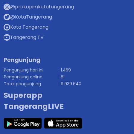
@prokopimkotatangerang
@KotaTangerang
Kota Tangerang
Tangerang TV
Pengunjung
Pengunjung hari ini
:
1.459
Pengunjung online
:
81
Total pengunjung
:
9.939.640
Superapp
TangerangLIVE