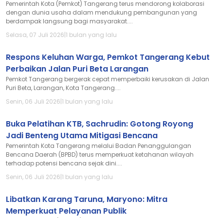
Pemerintah Kota (Pemkot) Tangerang terus mendorong kolaborasi
dengan dunia usaha dalam mendukung pembangunan yang
berdampak langsung bagi masyarakat....
Selasa, 07 Juli 2026
|
1 bulan yang lalu
Respons Keluhan Warga, Pemkot Tangerang Kebut
Perbaikan Jalan Puri Beta Larangan
Pemkot Tangerang bergerak cepat memperbaiki kerusakan di Jalan
Puri Beta, Larangan, Kota Tangerang....
Senin, 06 Juli 2026
|
1 bulan yang lalu
Buka Pelatihan KTB, Sachrudin: Gotong Royong
Jadi Benteng Utama Mitigasi Bencana
Pemerintah Kota Tangerang melalui Badan Penanggulangan
Bencana Daerah (BPBD) terus memperkuat ketahanan wilayah
terhadap potensi bencana sejak dini....
Senin, 06 Juli 2026
|
1 bulan yang lalu
Libatkan Karang Taruna, Maryono: Mitra
Memperkuat Pelayanan Publik