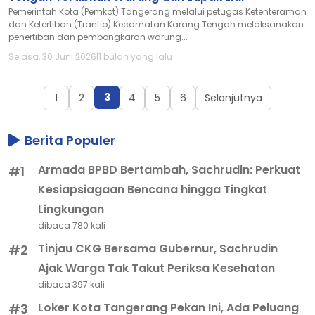
Pemerintah Kota (Pemkot) Tangerang melalui petugas Ketenteraman
dan Ketertiban (Trantib) Kecamatan Karang Tengah melaksanakan
penertiban dan pembongkaran warung...
Selasa, 30 Juni 2026
|
1 bulan yang lalu
3
1
2
4
5
6
Selanjutnya
Berita Populer
Armada BPBD Bertambah, Sachrudin: Perkuat
#1
Kesiapsiagaan Bencana hingga Tingkat
Lingkungan
dibaca 780 kali
Tinjau CKG Bersama Gubernur, Sachrudin
#2
Ajak Warga Tak Takut Periksa Kesehatan
dibaca 397 kali
Loker Kota Tangerang Pekan Ini, Ada Peluang
#3