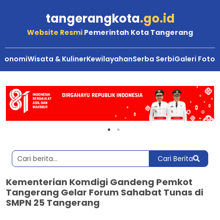
tangerangkota
.go.id
Website Resmi
Pemerintah Kota Tangerang
Ekonomi
Wisata & Kuliner
Kewilayahan
Serba Serbi
Galeri Foto
Cari Berita
Kementerian Komdigi Gandeng Pemkot
Tangerang Gelar Forum Sahabat Tunas di
SMPN 25 Tangerang