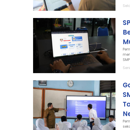
Sela
S
B
Mu
Pem
mem
SMP
Seni
G
SM
T
N
Pem
sek