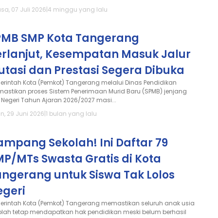
sa, 07 Juli 2026
|
4 minggu yang lalu
PMB SMP Kota Tangerang
erlanjut, Kesempatan Masuk Jalur
tasi dan Prestasi Segera Dibuka
erintah Kota (Pemkot) Tangerang melalui Dinas Pendidikan
astikan proses Sistem Penerimaan Murid Baru (SPMB) jenjang
 Negeri Tahun Ajaran 2026/2027 masi...
n, 29 Juni 2026
|
1 bulan yang lalu
ampang Sekolah! Ini Daftar 79
P/MTs Swasta Gratis di Kota
angerang untuk Siswa Tak Lolos
egeri
erintah Kota (Pemkot) Tangerang memastikan seluruh anak usia
olah tetap mendapatkan hak pendidikan meski belum berhasil