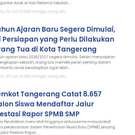
gantar Anak di Hari Pertama Sekolah....
is, 09 Juli 2026
|
4 minggu yang lalu
ahun Ajaran Baru Segera Dimulai,
i Persiapan yang Perlu Dilakukan
rang Tua di Kota Tangerang
un ajaran baru 2026/2027 segera dimulai. Selain menyiapkan
lengkapan sekolah, orang tua memiliki peran penting dalam
bantu anak beradaptasi agar lebih...
is, 09 Juli 2026
|
4 minggu yang lalu
emkot Tangerang Catat 8.657
alon Siswa Mendaftar Jalur
restasi Rapor SPMB SMP
as Pendidikan mencatat tingginya antusiasme masyarakat
a pelaksanaan Sistem Penerimaan Murid Baru (SPMB) jenjang
jalur Prestasi Rapor....