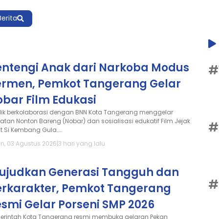
Berita
entengi Anak dari Narkoba Modus
#
ermen, Pemkot Tangerang Gelar
obar Film Edukasi
dik berkolaborasi dengan BNN Kota Tangerang menggelar
iatan Nonton Bareng (Nobar) dan sosialisasi edukatif Film Jejak
#
t Si Kembang Gula....
in, 03 Agustus 2026
|
3 hari yang lalu
ujudkan Generasi Tangguh dan
#
erkarakter, Pemkot Tangerang
smi Gelar Porseni SMP 2026
erintah Kota Tangerang resmi membuka gelaran Pekan