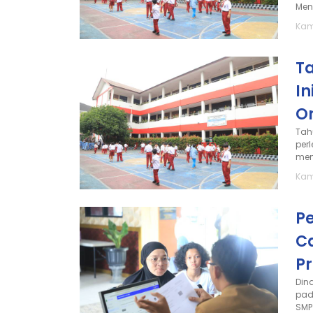
Men
Kam
T
In
O
Tah
per
mem
Kam
P
C
P
Din
pad
SMP 