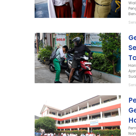
Wal
Pen
Bend
Seni
G
S
T
Har
Aja
Sua
Seni
P
G
H
Pem
Nom