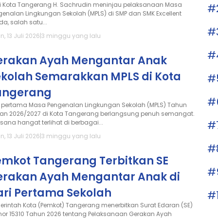
i Kota Tangerang H. Sachrudin meninjau pelaksanaan Masa
#
genalan Lingkungan Sekolah (MPLS) di SMP dan SMK Excellent
a, salah satu...
#
n, 13 Juli 2026
|
3 minggu yang lalu
#
erakan Ayah Mengantar Anak
ekolah Semarakkan MPLS di Kota
#
angerang
#
i pertama Masa Pengenalan Lingkungan Sekolah (MPLS) Tahun
ran 2026/2027 di Kota Tangerang berlangsung penuh semangat.
#
sana hangat terlihat di berbagai...
n, 13 Juli 2026
|
3 minggu yang lalu
#
emkot Tangerang Terbitkan SE
#
erakan Ayah Mengantar Anak di
ari Pertama Sekolah
#
erintah Kota (Pemkot) Tangerang menerbitkan Surat Edaran (SE)
or 15310 Tahun 2026 tentang Pelaksanaan Gerakan Ayah