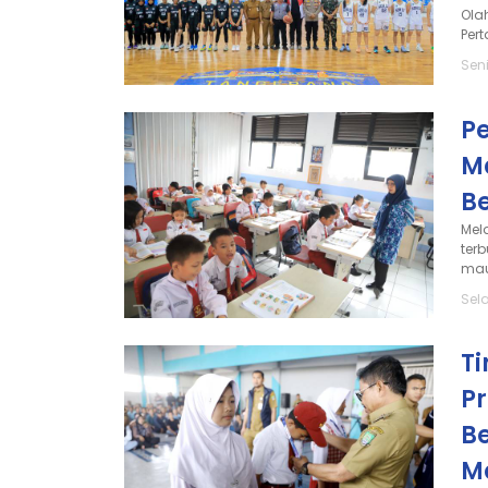
Ola
Per
Seni
P
M
B
Mel
ter
mau
Sela
Ti
P
B
M