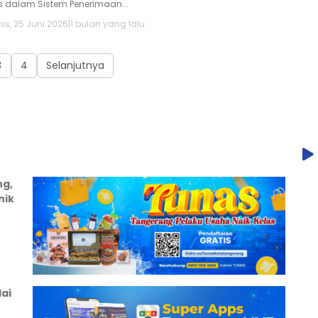
os dalam Sistem Penerimaan...
is, 25 Juni 2026
|
1 bulan yang lalu
3
4
Selanjutnya
ng,
nik
ai