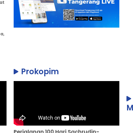
at
a,
Prokopim
M
Perjalanan 100 Hari Sachrudin-