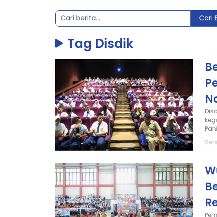
Cari 
Tag Disdik
B
P
N
Dis
keg
Pahi
Sen
W
B
Re
Pem