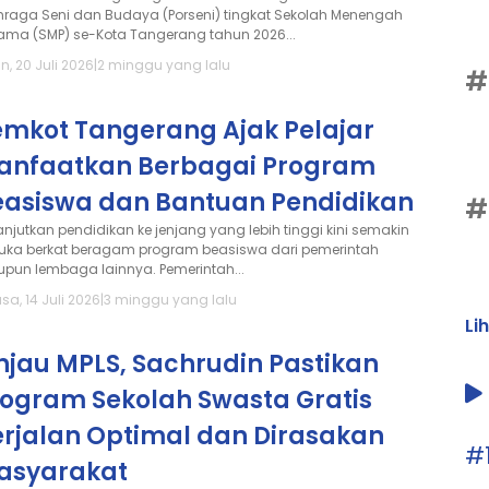
hraga Seni dan Budaya (Porseni) tingkat Sekolah Menengah
tama (SMP) se-Kota Tangerang tahun 2026...
n, 20 Juli 2026
|
2 minggu yang lalu
#
emkot Tangerang Ajak Pelajar
anfaatkan Berbagai Program
easiswa dan Bantuan Pendidikan
#
anjutkan pendidikan ke jenjang yang lebih tinggi kini semakin
buka berkat beragam program beasiswa dari pemerintah
pun lembaga lainnya. Pemerintah...
sa, 14 Juli 2026
|
3 minggu yang lalu
Li
njau MPLS, Sachrudin Pastikan
rogram Sekolah Swasta Gratis
erjalan Optimal dan Dirasakan
#
asyarakat