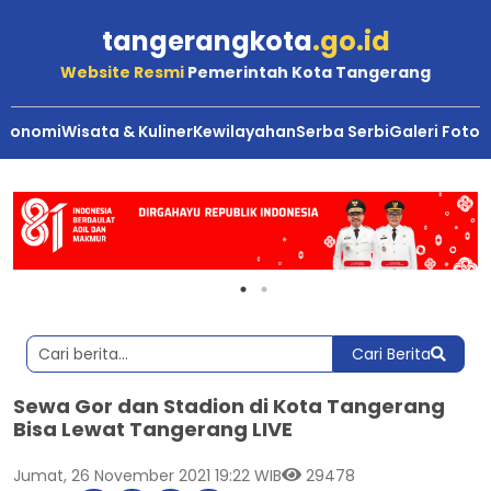
tangerangkota
.go.id
Website Resmi
Pemerintah Kota Tangerang
Ekonomi
Wisata & Kuliner
Kewilayahan
Serba Serbi
Galeri Foto
Cari Berita
Sewa Gor dan Stadion di Kota Tangerang
Bisa Lewat Tangerang LIVE
Jumat, 26 November 2021 19:22 WIB
29478