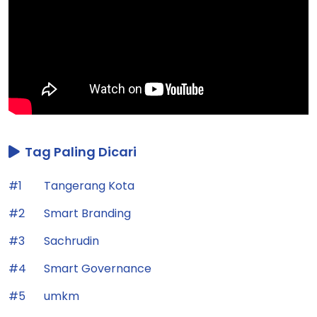
Tag Paling Dicari
#1
Tangerang Kota
#2
Smart Branding
#3
Sachrudin
#4
Smart Governance
#5
umkm