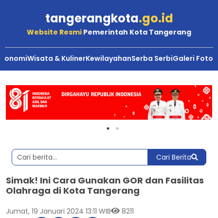
tangerangkota
.go.id
Website Resmi
Pemerintah Kota Tangerang
Ekonomi
Wisata & Kuliner
Kewilayahan
Serba Serbi
Galeri Foto
Cari Berita
Simak! Ini Cara Gunakan GOR dan Fasilitas
Olahraga di Kota Tangerang
Jumat, 19 Januari 2024 13:11 WIB
8211