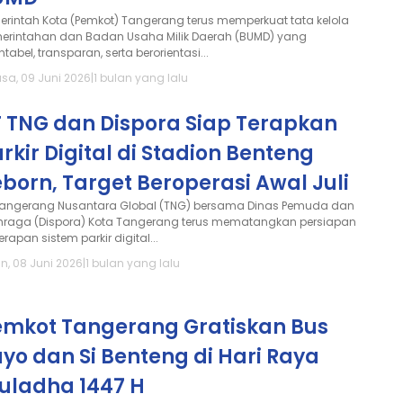
erintah Kota (Pemkot) Tangerang terus memperkuat tata kelola
erintahan dan Badan Usaha Milik Daerah (BUMD) yang
tabel, transparan, serta berorientasi...
asa, 09 Juni 2026
|
1 bulan yang lalu
T TNG dan Dispora Siap Terapkan
rkir Digital di Stadion Benteng
born, Target Beroperasi Awal Juli
Tangerang Nusantara Global (TNG) bersama Dinas Pemuda dan
hraga (Dispora) Kota Tangerang terus mematangkan persiapan
rapan sistem parkir digital...
in, 08 Juni 2026
|
1 bulan yang lalu
emkot Tangerang Gratiskan Bus
yo dan Si Benteng di Hari Raya
duladha 1447 H