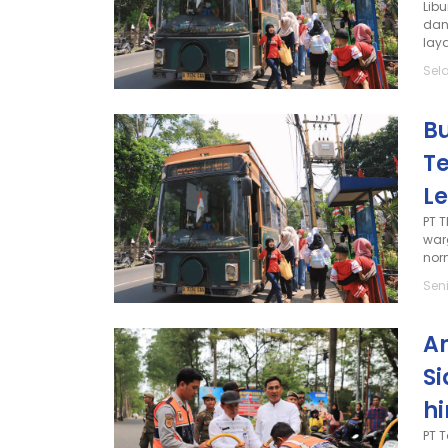
Lib
dan
lay
Sel
B
T
L
PT 
war
nor
Seni
An
S
h
PT 