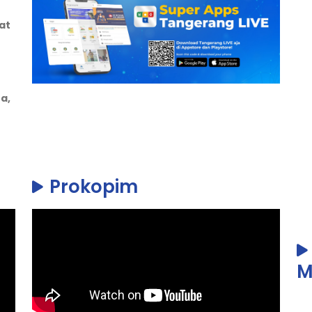
at
a,
Prokopim
M