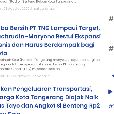
asan Stadion Benteng Reborn Kota Tangerang....
in, 03 Agustus 2026
|
3 hari yang lalu
#
ba Bersih PT TNG Lampaui Target,
achrudin–Maryono Restui Ekspansi
isnis dan Harus Berdampak bagi
#
ota
erintah Kota (Pemkot) Tangerang menyetujui sejumlah langkah
ategis untuk memperkuat ekspansi bisnis PT Tangerang
antara Global (TNG) Perseroda setelah...
Li
at, 26 Juni 2026
|
1 bulan yang lalu
ekan Pengeluaran Transportasi,
arga Kota Tangerang Diajak Naik
s Tayo dan Angkot Si Benteng Rp2
#