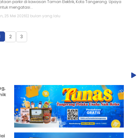
ataan parkir di kawasan Taman Elektrik, Kota Tangerang. Upaya
untuk mengatasi...
n, 25 Mei 2026
|
2 bulan yang lalu
1
2
3
ng,
nik
ai