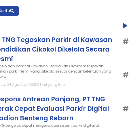
Berita
T TNG Tegaskan Parkir di Kawasan
#
ndidikan Cikokol Dikelola Secara
esmi
gelolaan parkir di Kawasan Pendidikan Cikokol merupakan
anan parkir resmi yang dikelola sesuai dengan ketentuan yang
#
aku...
asa, 04 Agustus 2026
|
2 hari yang lalu
espons Antrean Panjang, PT TNG
#
rak Cepat Evaluasi Parkir Digital
tadion Benteng Reborn
TNG bergerak cepat mengevaluasi sistem parkir digital di