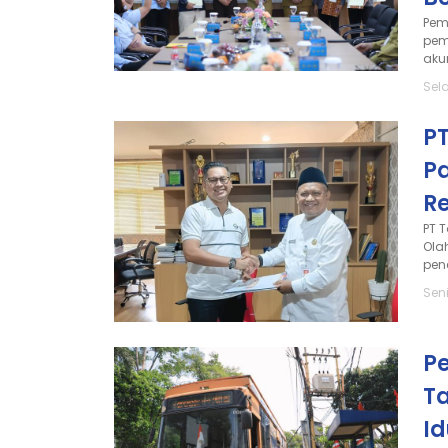
Pem
pem
akun
Sel
P
Pa
Re
PT 
Ola
pene
Sen
P
Ta
I