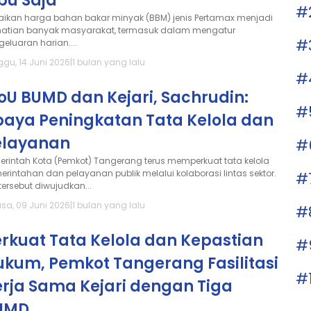
bu Saja
#
aikan harga bahan bakar minyak (BBM) jenis Pertamax menjadi
hatian banyak masyarakat, termasuk dalam mengatur
#
geluaran harian....
ggu, 14 Juni 2026
|
1 bulan yang lalu
#
oU BUMD dan Kejari, Sachrudin:
#
paya Peningkatan Tata Kelola dan
elayanan
#
erintah Kota (Pemkot) Tangerang terus memperkuat tata kelola
erintahan dan pelayanan publik melalui kolaborasi lintas sektor.
#
tersebut diwujudkan...
asa, 09 Juni 2026
|
1 bulan yang lalu
#
rkuat Tata Kelola dan Kepastian
#
ukum, Pemkot Tangerang Fasilitasi
#
erja Sama Kejari dengan Tiga
UMD