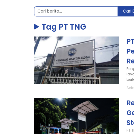
Cari 
Tag PT TNG
P
Pe
R
Pen
lay
berl
Sel
R
Ge
S
PT 