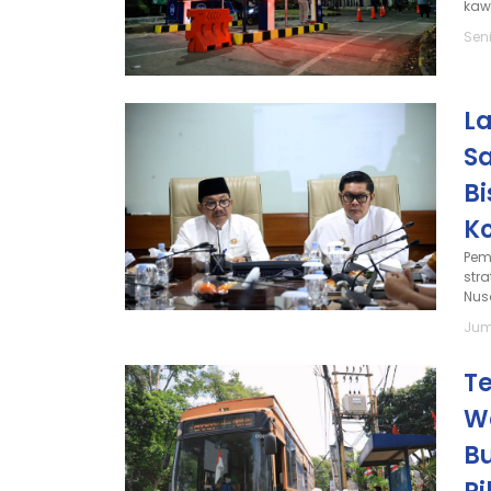
kaw
Sen
La
S
B
K
Pem
str
Nus
Jum
T
W
Bu