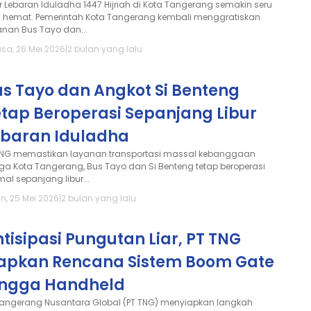
ur Lebaran Iduladha 1447 Hijriah di Kota Tangerang semakin seru
 hemat. Pemerintah Kota Tangerang kembali menggratiskan
anan Bus Tayo dan...
asa, 26 Mei 2026
|
2 bulan yang lalu
us Tayo dan Angkot Si Benteng
etap Beroperasi Sepanjang Libur
ebaran Iduladha
TNG memastikan layanan transportasi massal kebanggaan
ga Kota Tangerang, Bus Tayo dan Si Benteng tetap beroperasi
mal sepanjang libur...
n, 25 Mei 2026
|
2 bulan yang lalu
tisipasi Pungutan Liar, PT TNG
iapkan Rencana Sistem Boom Gate
ingga Handheld
Tangerang Nusantara Global (PT TNG) menyiapkan langkah