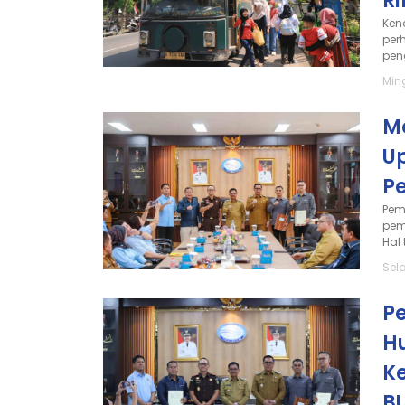
Ri
Ken
per
pen
Min
M
U
P
Pem
pem
Hal 
Sel
Pe
H
K
B