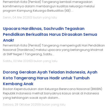
Pemerintah Kota (Pemkot) Tangerang kembali menegaskan
komitmennya dalam membangun kualitas keluarga melalui
program Kampung Keluarga Berkualitas (KB)....
Senin, 04 Mei 2026
|
3 bulan yang lalu
Upacara Hardiknas, Sachrudin Tegaskan
Pendidikan Berkualitas Harus Dirasakan Semua
Anak!
Pemerintah Kota (Pemkot) Tangerang memperingati Hari Pendidikan
Nasional (Hardiknas) melalui upacara yang berlangsung khidmat
di SMP Negeri 1 Tangerang, Sabtu...
Sabtu, 02 Mei 2026
|
3 bulan yang lalu
Dorong Gerakan Ayah Teladan Indonesia, Ayah
Kota Tangerang Harus Hadir untuk Tumbuh
Kembang Anak
Badan Kependudukan dan Keluarga Berencana Nasional (BKKBN)
Republik Indonesia melihat banyaknya kasus anak di Indonesia
yang kehilangan sosok ayah dalam...
Selasa, 28 Oktober 2025
|
9 bulan yang lalu