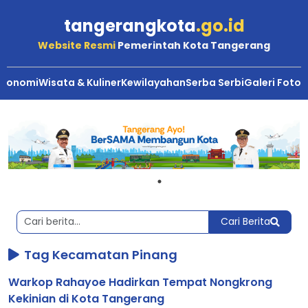
tangerangkota
.go.id
Website Resmi
Pemerintah Kota Tangerang
Ekonomi
Wisata & Kuliner
Kewilayahan
Serba Serbi
Galeri Foto
Berita
Kota
Tangerang
Cari Berita
Tag Kecamatan Pinang
Warkop Rahayoe Hadirkan Tempat Nongkrong
Kekinian di Kota Tangerang