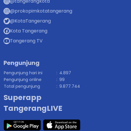
@tangerangkota
@prokopimkotatangerang
@KotaTangerang
Kota Tangerang
Tangerang TV
Pengunjung
Pengunjung hari ini
:
4.897
Pengunjung online
:
99
Total pengunjung
:
9.877.744
Superapp
TangerangLIVE