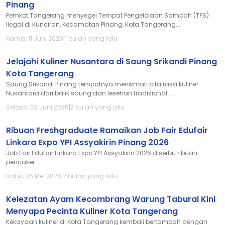
Pinang
Pemkot Tangerang menyegel Tempat Pengelolaan Sampah (TPS)
ilegal di Kunciran, Kecamatan Pinang, Kota Tangerang....
Kamis, 11 Juni 2026
|
1 bulan yang lalu
Jelajahi Kuliner Nusantara di Saung Srikandi Pinang
Kota Tangerang
Saung Srikandi Pinang tempatnya menikmati cita rasa kuliner
Nusantara dari balik saung dan lesehan tradisional....
Selasa, 02 Juni 2026
|
2 bulan yang lalu
Ribuan Freshgraduate Ramaikan Job Fair Edufair
Linkara Expo YPI Assyakirin Pinang 2026
Job Fair Edufair Linkara Expo YPI Assyakirin 2026 diserbu ribuan
pencaker....
Rabu, 06 Mei 2026
|
2 bulan yang lalu
Kelezatan Ayam Kecombrang Warung Taburai Kini
Menyapa Pecinta Kuliner Kota Tangerang
Kekayaan kuliner di Kota Tangerang kembali bertambah dengan