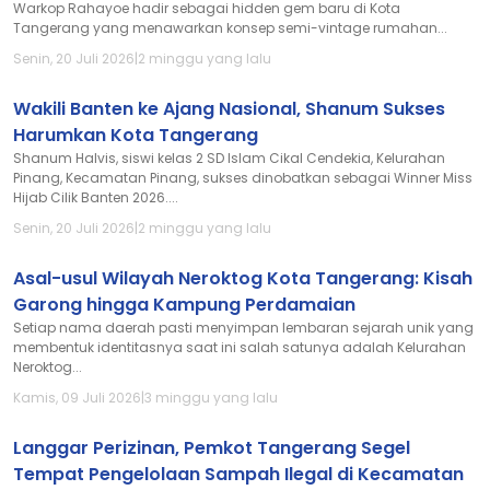
Warkop Rahayoe hadir sebagai hidden gem baru di Kota
Tangerang yang menawarkan konsep semi-vintage rumahan...
Senin, 20 Juli 2026
|
2 minggu yang lalu
Wakili Banten ke Ajang Nasional, Shanum Sukses
Harumkan Kota Tangerang
Shanum Halvis, siswi kelas 2 SD Islam Cikal Cendekia, Kelurahan
Pinang, Kecamatan Pinang, sukses dinobatkan sebagai Winner Miss
Hijab Cilik Banten 2026....
Senin, 20 Juli 2026
|
2 minggu yang lalu
Asal-usul Wilayah Neroktog Kota Tangerang: Kisah
Garong hingga Kampung Perdamaian
Setiap nama daerah pasti menyimpan lembaran sejarah unik yang
membentuk identitasnya saat ini salah satunya adalah Kelurahan
Neroktog...
Kamis, 09 Juli 2026
|
3 minggu yang lalu
Langgar Perizinan, Pemkot Tangerang Segel
Tempat Pengelolaan Sampah Ilegal di Kecamatan