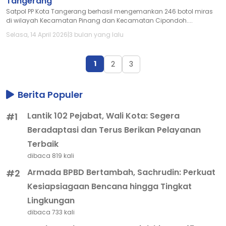
Tangerang
Satpol PP Kota Tangerang berhasil mengemankan 246 botol miras
di wilayah Kecamatan Pinang dan Kecamatan Cipondoh....
Selasa, 14 April 2026
|
3 bulan yang lalu
1
2
3
Berita Populer
Lantik 102 Pejabat, Wali Kota: Segera
#1
Beradaptasi dan Terus Berikan Pelayanan
Terbaik
dibaca 819 kali
Armada BPBD Bertambah, Sachrudin: Perkuat
#2
Kesiapsiagaan Bencana hingga Tingkat
Lingkungan
dibaca 733 kali