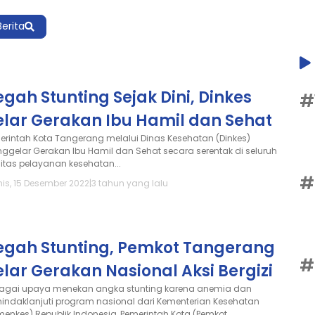
Berita
gah Stunting Sejak Dini, Dinkes
#
elar Gerakan Ibu Hamil dan Sehat
erintah Kota Tangerang melalui Dinas Kesehatan (Dinkes)
ggelar Gerakan Ibu Hamil dan Sehat secara serentak di seluruh
ilitas pelayanan kesehatan...
#
is, 15 Desember 2022
|
3 tahun yang lalu
egah Stunting, Pemkot Tangerang
#
lar Gerakan Nasional Aksi Bergizi
agai upaya menekan angka stunting karena anemia dan
indaklanjuti program nasional dari Kementerian Kesehatan
menkes) Republik Indonesia, Pemerintah Kota (Pemkot...