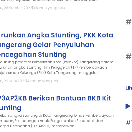
u, 26 Oktober 2022
|
3 tahun yang lalu
#
urunkan Angka Stunting, PKK Kota
angerang Gelar Penyuluhan
encegahan Stunting
#
dukung program Pemerintah Kota (Pemkot) Tangerang dalam
urunan angka stunting. Tim Penggerak (TP) Pemberdayaan
ejahteraan Keluarga (PKK) Kota Tangerang menggelar...
u, 29 Juni 2022
|
4 tahun yang lalu
Li
P3AP2KB Berikan Bantuan BKB Kit
unting
ekan angka stunting di Kota Tangerang, Dinas Pemberdayaan
empuan, Perlindungan Anak, Pengendalian Penduduk dan
#
uarga Berencana (DP3AP2KB) memberikan...