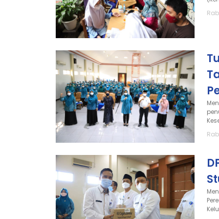
Rab
T
T
P
Men
pen
Kes
Rab
D
St
Men
Per
Kel