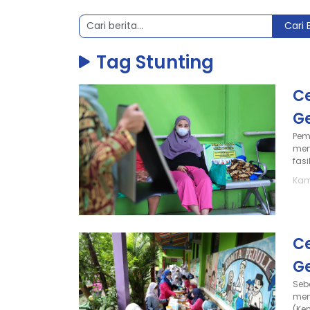
Cari 
Tag Stunting
Ce
G
Pem
men
fas
Kam
C
Ge
Seb
men
(Ke