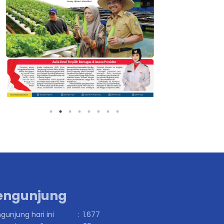
engunjung
gunjung hari ini
:
1.677