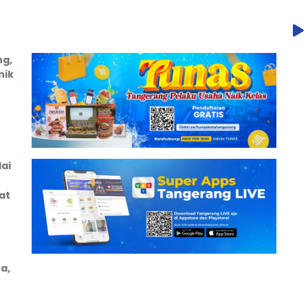
ng,
nik
ai
at
a,