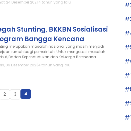
at, 24 Desember 2021
|
4 tahun yang lalu
#
#
gah Stunting, BKKBN Sosialisasi
#
rogram Bangga Kencana
#
nting merupakan masalah nasional yang masih menjadi
erjaan rumah bagi pemerintah. Untuk mengatasi masalah
sebut, Badan Kependudukan dan Keluarga Berencana...
#
is, 09 Desember 2021
|
4 tahun yang lalu
#
#
4
2
3
#
#