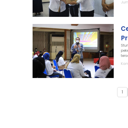
Jum
Ce
P
Stu
pek
ter
Kam
1