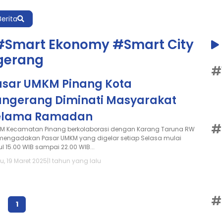
Berita
#Smart Ekonomy #Smart City
gerang
#
asar UMKM Pinang Kota
angerang Diminati Masyarakat
elama Ramadan
#
M Kecamatan Pinang berkolaborasi dengan Karang Taruna RW
mengadakan Pasar UMKM yang digelar setiap Selasa mulai
ul 15.00 WIB sampai 22.00 WIB...
u, 19 Maret 2025
|
1 tahun yang lalu
#
1