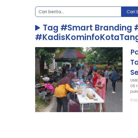
Cari 
Tag #Smart Branding 
#KadisKominfoKotaTan
P
T
S
UMK
06 
puk
Rab