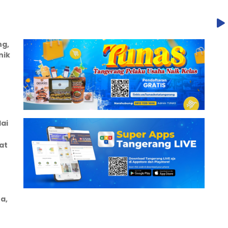
ng,
nik
ai
at
a,