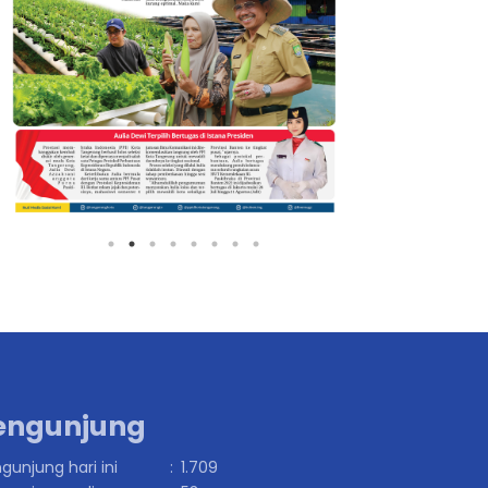
engunjung
gunjung hari ini
:
1.709