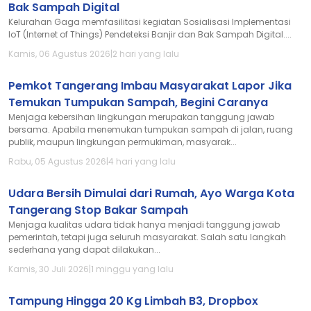
Bak Sampah Digital
Kelurahan Gaga memfasilitasi kegiatan Sosialisasi Implementasi
IoT (Internet of Things) Pendeteksi Banjir dan Bak Sampah Digital....
Kamis, 06 Agustus 2026
|
2 hari yang lalu
Pemkot Tangerang Imbau Masyarakat Lapor Jika
Temukan Tumpukan Sampah, Begini Caranya
Menjaga kebersihan lingkungan merupakan tanggung jawab
bersama. Apabila menemukan tumpukan sampah di jalan, ruang
publik, maupun lingkungan permukiman, masyarak...
Rabu, 05 Agustus 2026
|
4 hari yang lalu
Udara Bersih Dimulai dari Rumah, Ayo Warga Kota
Tangerang Stop Bakar Sampah
Menjaga kualitas udara tidak hanya menjadi tanggung jawab
pemerintah, tetapi juga seluruh masyarakat. Salah satu langkah
sederhana yang dapat dilakukan...
Kamis, 30 Juli 2026
|
1 minggu yang lalu
Tampung Hingga 20 Kg Limbah B3, Dropbox