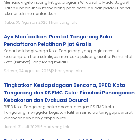
Memasuki gelombang ketiga, program Wirausaha Muda Jago AI
Batch 3 hadir untuk mendorong para pemuda dan pelaku usaha
lokal untuk memanfaatkan...
Rabu, 05 Agustus 2026
|
1 hari yang lalu
Ayo Manfaatkan, Pemkot Tangerang Buka
Pendaftaran Pelatihan Pijat Gratis
Kabar baik bagi warga Kota Tangerang yang ingin memiliki
keterampilan baru sekaligus membuka peluang usaha. Pemerintah
Kota (Pemkot) Tangerang melalui...
Selasa, 04 Agustus 2026
|
2 hari yang lalu
Tingkatkan Kesiapsiagaan Bencana, BPBD Kota
Tangerang dan RS EMC Gelar Simulasi Penanganan
Kebakaran dan Evakuasi Darurat
BPBD Kota Tangerang berkolaborasi dengan RS EMC Kota
Tangerang menggelar kegiatan latihan simulasi tanggap darurat,
kebencanaan dan gempa bumi....
Jumat, 31 Juli 2026
|
6 hari yang lalu