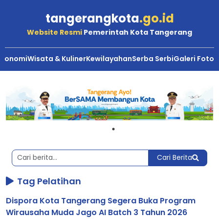
tangerangkota
.go.id
Website Resmi
Pemerintah Kota Tangerang
Ekonomi
Wisata & Kuliner
Kewilayahan
Serba Serbi
Galeri Foto
Berita
Kota
Tangerang
Cari Berita
Tag Pelatihan
Dispora Kota Tangerang Segera Buka Program
Wirausaha Muda Jago AI Batch 3 Tahun 2026