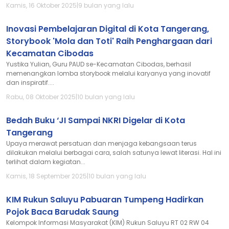
Kamis, 16 Oktober 2025
|
9 bulan yang lalu
Inovasi Pembelajaran Digital di Kota Tangerang,
Storybook 'Mola dan Toti' Raih Penghargaan dari
Kecamatan Cibodas
Yustika Yulian, Guru PAUD se-Kecamatan Cibodas, berhasil
memenangkan lomba storybook melalui karyanya yang inovatif
dan inspiratif....
Rabu, 08 Oktober 2025
|
10 bulan yang lalu
Bedah Buku ‘JI Sampai NKRI Digelar di Kota
Tangerang
Upaya merawat persatuan dan menjaga kebangsaan terus
dilakukan melalui berbagai cara, salah satunya lewat literasi. Hal ini
terlihat dalam kegiatan...
Kamis, 18 September 2025
|
10 bulan yang lalu
KIM Rukun Saluyu Pabuaran Tumpeng Hadirkan
Pojok Baca Barudak Saung
Kelompok Informasi Masyarakat (KIM) Rukun Saluyu RT 02 RW 04