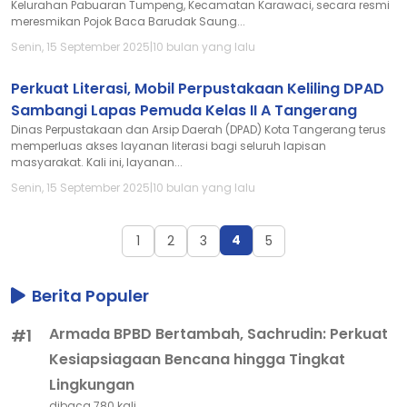
Kelurahan Pabuaran Tumpeng, Kecamatan Karawaci, secara resmi
meresmikan Pojok Baca Barudak Saung...
Senin, 15 September 2025
|
10 bulan yang lalu
Perkuat Literasi, Mobil Perpustakaan Keliling DPAD
Sambangi Lapas Pemuda Kelas II A Tangerang
Dinas Perpustakaan dan Arsip Daerah (DPAD) Kota Tangerang terus
memperluas akses layanan literasi bagi seluruh lapisan
masyarakat. Kali ini, layanan...
Senin, 15 September 2025
|
10 bulan yang lalu
4
1
2
3
5
Berita Populer
Armada BPBD Bertambah, Sachrudin: Perkuat
#1
Kesiapsiagaan Bencana hingga Tingkat
Lingkungan
dibaca 780 kali