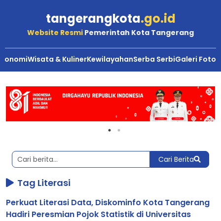
tangerangkota
.go.id
Website Resmi
Pemerintah Kota Tangerang
Ekonomi
Wisata & Kuliner
Kewilayahan
Serba Serbi
Galeri Foto
Berita
Kota
Tangerang
Cari Berita
Tag Literasi
Perkuat Literasi Data, Diskominfo Kota Tangerang
Hadiri Peresmian Pojok Statistik di Universitas