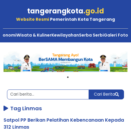
tangerangkota
.go.id
Website Resmi
Pemerintah Kota Tangerang
Ekonomi
Wisata & Kuliner
Kewilayahan
Serba Serbi
Galeri Foto
Berita
Kota
Tangerang
Cari Berita
Tag Linmas
Satpol PP Berikan Pelatihan Kebencanaan Kepada
312 Linmas