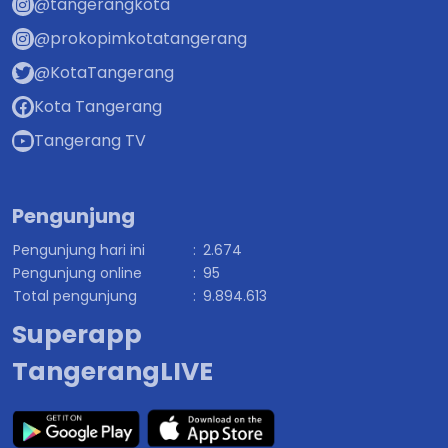
@tangerangkota
@prokopimkotatangerang
@KotaTangerang
Kota Tangerang
Tangerang TV
Pengunjung
Pengunjung hari ini
:
2.674
Pengunjung online
:
95
Total pengunjung
:
9.894.613
Superapp
TangerangLIVE