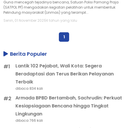
Guna mencegah tejadinya bencana, Satuan Polisi Pamong Praja
(SATPOL PP) mengadakan kegiatan pelatihan untuk membentuk
Pelindung masyarakat (Linmas) yang terampil...
Senin, 01 November 2021
|
4 tahun yang lalu
1
Berita Populer
Lantik 102 Pejabat, Wali Kota: Segera
#1
Beradaptasi dan Terus Berikan Pelayanan
Terbaik
dibaca 834 kali
Armada BPBD Bertambah, Sachrudin: Perkuat
#2
Kesiapsiagaan Bencana hingga Tingkat
Lingkungan
dibaca 766 kali