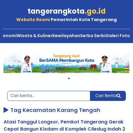
tangerangkota
.go.id
Website Resmi
Pemerintah Kota Tangerang
Ekonomi
Wisata & Kuliner
Kewilayahan
Serba Serbi
Galeri Foto
Berita
Kota
Tangerang
Cari Berita
Tag Kecamatan Karang Tengah
Atasi Tanggul Longsor, Pemkot Tangerang Gerak
Cepat Bangun Kisdam di Komplek Ciledug Indah 2