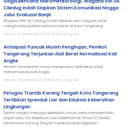
Siaga Bencana Hidrometeorologi, Wagana RW 06
Ciledug Indah Siapkan Sistem Komunikasi hingga
Jalur Evakuasi Banjir
Wagana RW 06 Ciledug Indah lakukan aksi mitigasi untuk
menghadapi potensi bencana banjir di Kota Tangerang....
Selasa, 16 Desember 2025
|
7 bulan yang lalu
Antisipasi Puncak Musim Penghujan, Pemkot
Tangerang Terjunkan Alat Berat Normalisasi Kali
Angke
Pemkot Tamhetamh mulai menerjunkan alat berat untuk
menormalisasi Kali Angke....
Selasa, 11 November 2025
|
8 bulan yang lalu
Petugas Trantib Karang Tengah Kota Tangerang
Tertibkan Spanduk Liar dan Edukasi Kebersihan
Lingkungan
Dalam rangka menjaga ketertiban umum serta memperindah
wajah kota, Tim Ketertiban dan Ketentraman Umum (Trantib)
Kecamatan Karang Tengah melaksanakan kegiatan...