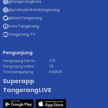
@tangerangkota
@prokopimkotatangerang
@KotaTangerang
Kota Tangerang
Tangerang TV
Pengunjung
Pengunjung hari ini
:
278
Pengunjung online
:
78
Total pengunjung
:
9.936.111
Superapp
TangerangLIVE