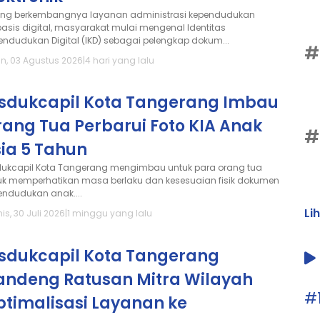
ring berkembangnya layanan administrasi kependudukan
basis digital, masyarakat mulai mengenal Identitas
endudukan Digital (IKD) sebagai pelengkap dokum...
#
in, 03 Agustus 2026
|
4 hari yang lalu
isdukcapil Kota Tangerang Imbau
ang Tua Perbarui Foto KIA Anak
#
ia 5 Tahun
dukcapil Kota Tangerang mengimbau untuk para orang tua
uk memperhatikan masa berlaku dan kesesuaian fisik dokumen
endudukan anak....
Li
s, 30 Juli 2026
|
1 minggu yang lalu
isdukcapil Kota Tangerang
andeng Ratusan Mitra Wilayah
#
ptimalisasi Layanan ke