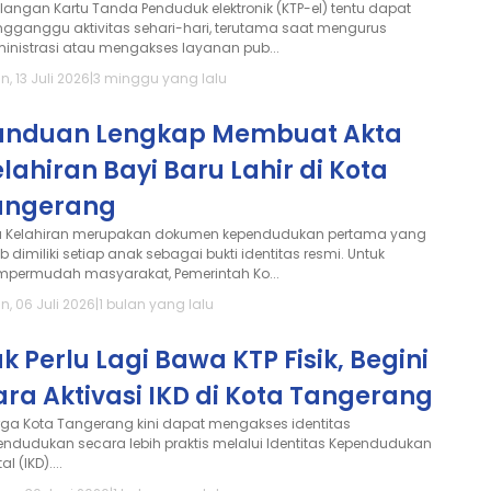
ilangan Kartu Tanda Penduduk elektronik (KTP-el) tentu dapat
gganggu aktivitas sehari-hari, terutama saat mengurus
inistrasi atau mengakses layanan pub...
n, 13 Juli 2026
|
3 minggu yang lalu
anduan Lengkap Membuat Akta
lahiran Bayi Baru Lahir di Kota
angerang
a Kelahiran merupakan dokumen kependudukan pertama yang
b dimiliki setiap anak sebagai bukti identitas resmi. Untuk
permudah masyarakat, Pemerintah Ko...
n, 06 Juli 2026
|
1 bulan yang lalu
k Perlu Lagi Bawa KTP Fisik, Begini
ra Aktivasi IKD di Kota Tangerang
ga Kota Tangerang kini dapat mengakses identitas
endudukan secara lebih praktis melalui Identitas Kependudukan
al (IKD)....