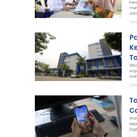
Keh
men
adm
Seni
P
Ke
T
Akt
waji
mem
Seni
Ta
Ca
War
kep
Digit