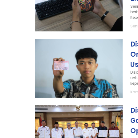
Sei
ber
Kep
Sen
D
Or
Us
Dis
unt
kep
Kami
D
G
O