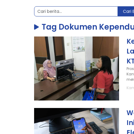
Cari 
Tag Dokumen Kepend
K
L
KT
Pro
Kan
mela
Kam
W
I
El