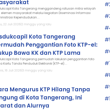
asyarakat
#
dukcapil Kota Tangerang menggandeng ratusan mitra wilayah
 elemen masyarakat melalui kegiatan Diseminasi Informasi
#
inistrasi Kependudukan....
, 22 Juli 2026
|
2 minggu yang lalu
#
isdukcapil Kota Tangerang
#
ermudah Penggantian Foto KTP-el:
#
ukup Bawa KK dan KTP Lama
dukcapil Kota Tangerang permudah lakukan penggantian foto
#
 Kartu Tanda Penduduk Elektronik (KTP-el)....
s, 16 Juli 2026
|
3 minggu yang lalu
#
#
ara Mengurus KTP Hilang Tanpa
ngung di Kota Tangerang, Ini
#
yarat dan Alurnya