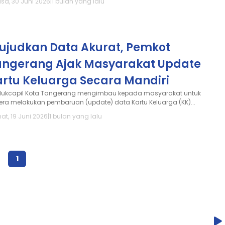
asa, 30 Juni 2026
|
1 bulan yang lalu
ujudkan Data Akurat, Pemkot
angerang Ajak Masyarakat Update
artu Keluarga Secara Mandiri
dukcapil Kota Tangerang mengimbau kepada masyarakat untuk
era melakukan pembaruan (update) data Kartu Keluarga (KK)...
at, 19 Juni 2026
|
1 bulan yang lalu
1