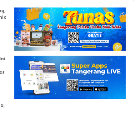
ng,
nik
ai
at
a,