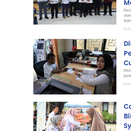
M
Dis
dan
Adm
Rabu
D
P
C
Dis
pada
Kami
C
Bi
S