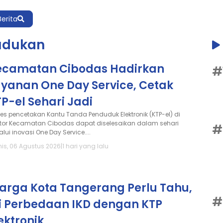
Berita
udukan
ecamatan Cibodas Hadirkan
#
ayanan One Day Service, Cetak
P-el Sehari Jadi
ses pencetakan Kantu Tanda Penduduk Elektronik (KTP-el) di
tor Kecamatan Cibodas dapat diselesaikan dalam sehari
#
lui inovasi One Day Service....
is, 06 Agustus 2026
|
1 hari yang lalu
arga Kota Tangerang Perlu Tahu,
#
ni Perbedaan IKD dengan KTP
ektronik