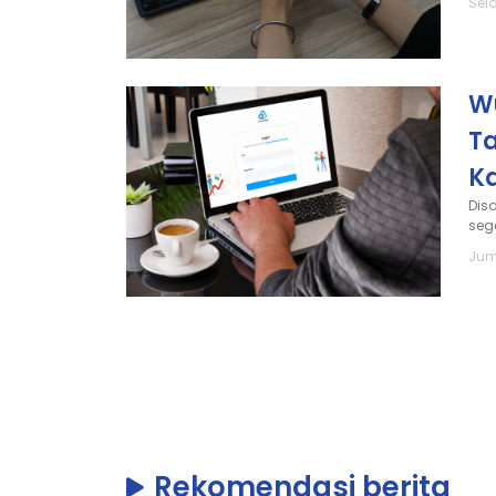
Sel
W
T
K
Dis
seg
Jum
Rekomendasi berita