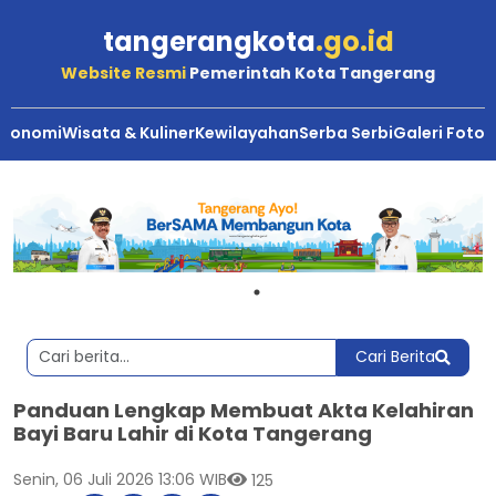
tangerangkota
.go.id
Website Resmi
Pemerintah Kota Tangerang
Ekonomi
Wisata & Kuliner
Kewilayahan
Serba Serbi
Galeri Foto
Cari Berita
Panduan Lengkap Membuat Akta Kelahiran
Bayi Baru Lahir di Kota Tangerang
Senin, 06 Juli 2026 13:06 WIB
125