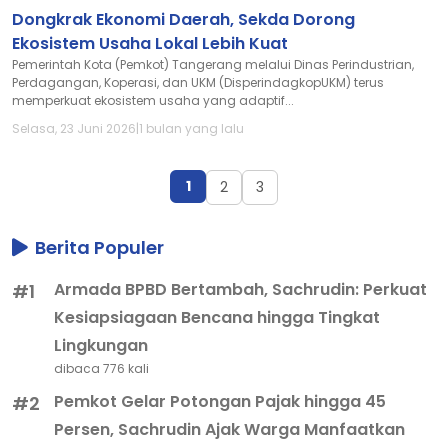
Dongkrak Ekonomi Daerah, Sekda Dorong
Ekosistem Usaha Lokal Lebih Kuat
Pemerintah Kota (Pemkot) Tangerang melalui Dinas Perindustrian,
Perdagangan, Koperasi, dan UKM (DisperindagkopUKM) terus
memperkuat ekosistem usaha yang adaptif...
Selasa, 23 Juni 2026
|
1 bulan yang lalu
1
2
3
Berita Populer
Armada BPBD Bertambah, Sachrudin: Perkuat
#1
Kesiapsiagaan Bencana hingga Tingkat
Lingkungan
dibaca 776 kali
Pemkot Gelar Potongan Pajak hingga 45
#2
Persen, Sachrudin Ajak Warga Manfaatkan