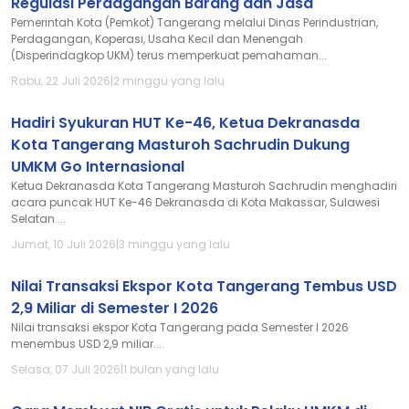
Regulasi Perdagangan Barang dan Jasa
Pemerintah Kota (Pemkot) Tangerang melalui Dinas Perindustrian,
Perdagangan, Koperasi, Usaha Kecil dan Menengah
(Disperindagkop UKM) terus memperkuat pemahaman...
Rabu, 22 Juli 2026
|
2 minggu yang lalu
Hadiri Syukuran HUT Ke-46, Ketua Dekranasda
Kota Tangerang Masturoh Sachrudin Dukung
UMKM Go Internasional
Ketua Dekranasda Kota Tangerang Masturoh Sachrudin menghadiri
acara puncak HUT Ke-46 Dekranasda di Kota Makassar, Sulawesi
Selatan....
Jumat, 10 Juli 2026
|
3 minggu yang lalu
Nilai Transaksi Ekspor Kota Tangerang Tembus USD
2,9 Miliar di Semester I 2026
Nilai transaksi ekspor Kota Tangerang pada Semester I 2026
menembus USD 2,9 miliar....
Selasa, 07 Juli 2026
|
1 bulan yang lalu