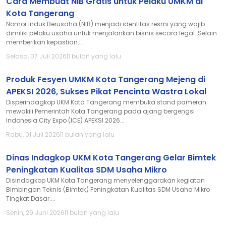
Cara Membuat NIB Gratis untuk Pelaku UMKM di
Kota Tangerang
Nomor Induk Berusaha (NIB) menjadi identitas resmi yang wajib
dimiliki pelaku usaha untuk menjalankan bisnis secara legal. Selain
memberikan kepastian...
Selasa, 07 Juli 2026
|
1 bulan yang lalu
Produk Fesyen UMKM Kota Tangerang Mejeng di
APEKSI 2026, Sukses Pikat Pencinta Wastra Lokal
Disperindagkop UKM Kota Tangerang membuka stand pameran
mewakili Pemerintah Kota Tangerang pada ajang bergengsi
Indonesia City Expo (ICE) APEKSI 2026...
Rabu, 01 Juli 2026
|
1 bulan yang lalu
Dinas Indagkop UKM Kota Tangerang Gelar Bimtek
Peningkatan Kualitas SDM Usaha Mikro
Disindagkop UKM Kota Tangerang menyelenggarakan kegiatan
Bimbingan Teknis (Bimtek) Peningkatan Kualitas SDM Usaha Mikro
Tingkat Dasar....
Senin, 29 Juni 2026
|
1 bulan yang lalu