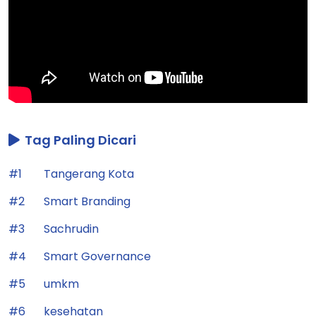
Tag Paling Dicari
#1
Tangerang Kota
#2
Smart Branding
#3
Sachrudin
#4
Smart Governance
#5
umkm
#6
kesehatan