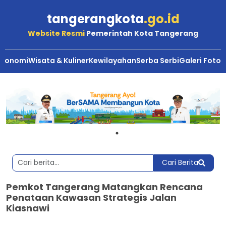
tangerangkota
.go.id
Website Resmi
Pemerintah Kota Tangerang
Ekonomi
Wisata & Kuliner
Kewilayahan
Serba Serbi
Galeri Foto
Cari Berita
Pemkot Tangerang Matangkan Rencana
Penataan Kawasan Strategis Jalan
Kiasnawi