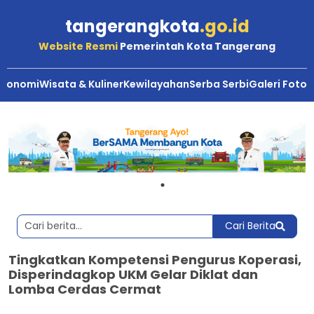
tangerangkota
.go.id
Website Resmi
Pemerintah Kota Tangerang
Ekonomi
Wisata & Kuliner
Kewilayahan
Serba Serbi
Galeri Foto
Cari Berita
Tingkatkan Kompetensi Pengurus Koperasi,
Disperindagkop UKM Gelar Diklat dan
Lomba Cerdas Cermat