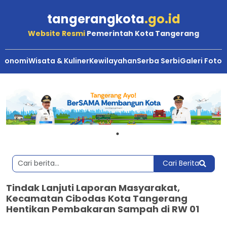
tangerangkota
.go.id
Website Resmi
Pemerintah Kota Tangerang
Ekonomi
Wisata & Kuliner
Kewilayahan
Serba Serbi
Galeri Foto
Cari Berita
Tindak Lanjuti Laporan Masyarakat,
Kecamatan Cibodas Kota Tangerang
Hentikan Pembakaran Sampah di RW 01