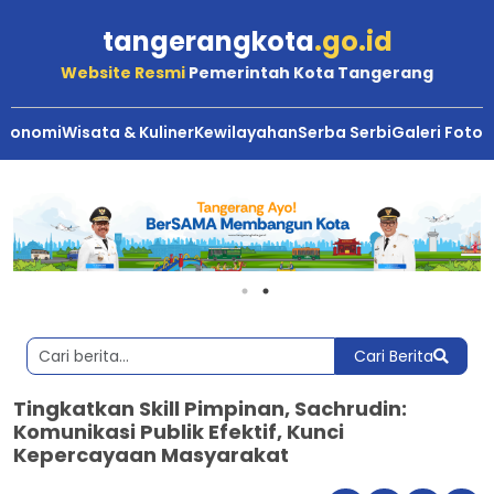
tangerangkota
.go.id
Website Resmi
Pemerintah Kota Tangerang
Ekonomi
Wisata & Kuliner
Kewilayahan
Serba Serbi
Galeri Foto
Cari Berita
Tingkatkan Skill Pimpinan, Sachrudin:
Komunikasi Publik Efektif, Kunci
Kepercayaan Masyarakat