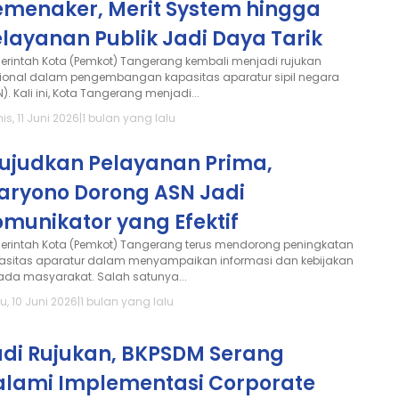
emenaker, Merit System hingga
layanan Publik Jadi Daya Tarik
erintah Kota (Pemkot) Tangerang kembali menjadi rujukan
ional dalam pengembangan kapasitas aparatur sipil negara
). Kali ini, Kota Tangerang menjadi...
s, 11 Juni 2026
|
1 bulan yang lalu
ujudkan Pelayanan Prima,
aryono Dorong ASN Jadi
munikator yang Efektif
erintah Kota (Pemkot) Tangerang terus mendorong peningkatan
asitas aparatur dalam menyampaikan informasi dan kebijakan
ada masyarakat. Salah satunya...
u, 10 Juni 2026
|
1 bulan yang lalu
adi Rujukan, BKPSDM Serang
alami Implementasi Corporate