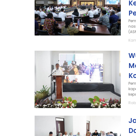
K
Pe
Pem
nas
(ASN
Kami
W
M
Ko
Pem
kap
kep
Rab
J
D