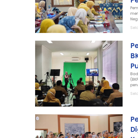
P
Pem
mem
Neg
Sela
P
B
Pu
Bad
(BK
pen
Sel
Pe
Di