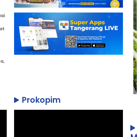
ai
at
a,
Prokopim