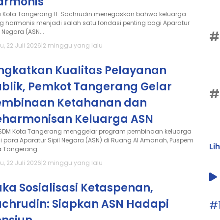
armonis
i Kota Tangerang H. Sachrudin menegaskan bahwa keluarga
g harmonis menjadi salah satu fondasi penting bagi Aparatur
l Negara (ASN...
#
, 22 Juli 2026
|
2 minggu yang lalu
ingkatkan Kualitas Pelayanan
ublik, Pemkot Tangerang Gelar
#
embinaan Ketahanan dan
eharmonisan Keluarga ASN
SDM Kota Tangerang menggelar program pembinaan keluarga
i para Aparatur Sipil Negara (ASN) di Ruang Al Amanah, Puspem
Li
a Tangerang....
, 22 Juli 2026
|
2 minggu yang lalu
ka Sosialisasi Ketaspenan,
achrudin: Siapkan ASN Hadapi
#