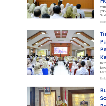
H
Wal
yan
Sipi
Rabu
T
P
P
K
BKP
bag
Kot
Rabu
Bu
S