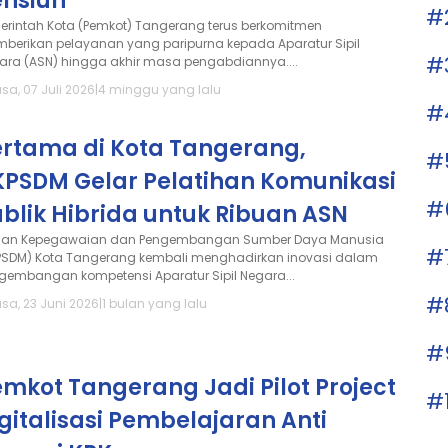
ensiun
#
erintah Kota (Pemkot) Tangerang terus berkomitmen
berikan pelayanan yang paripurna kepada Aparatur Sipil
#
ara (ASN) hingga akhir masa pengabdiannya....
sa, 07 Juli 2026
|
4 minggu yang lalu
#
ertama di Kota Tangerang,
#
KPSDM Gelar Pelatihan Komunikasi
#
blik Hibrida untuk Ribuan ASN
an Kepegawaian dan Pengembangan Sumber Daya Manusia
#
PSDM) Kota Tangerang kembali menghadirkan inovasi dalam
gembangan kompetensi Aparatur Sipil Negara...
#
asa, 23 Juni 2026
|
1 bulan yang lalu
#
mkot Tangerang Jadi Pilot Project
#
gitalisasi Pembelajaran Anti