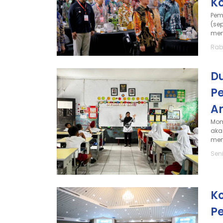
K
Pem
(se
men
Rab
D
P
A
Mom
aka
men
Seni
K
P