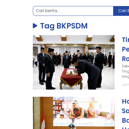
Cari 
Tag BKPSDM
Ti
P
Ro
Seb
Tin
hin
Juma
H
Sa
Ba