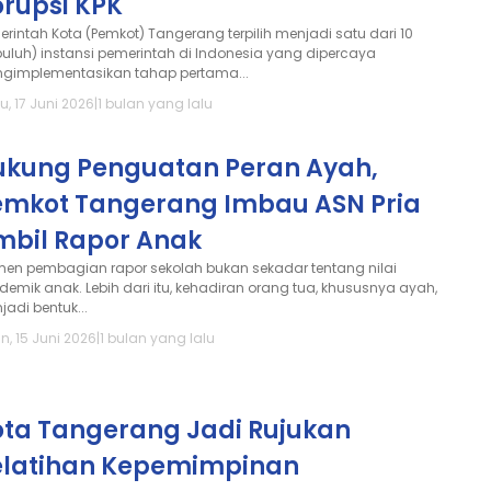
orupsi KPK
erintah Kota (Pemkot) Tangerang terpilih menjadi satu dari 10
puluh) instansi pemerintah di Indonesia yang dipercaya
gimplementasikan tahap pertama...
u, 17 Juni 2026
|
1 bulan yang lalu
ukung Penguatan Peran Ayah,
emkot Tangerang Imbau ASN Pria
mbil Rapor Anak
en pembagian rapor sekolah bukan sekadar tentang nilai
demik anak. Lebih dari itu, kehadiran orang tua, khususnya ayah,
jadi bentuk...
n, 15 Juni 2026
|
1 bulan yang lalu
ota Tangerang Jadi Rujukan
elatihan Kepemimpinan