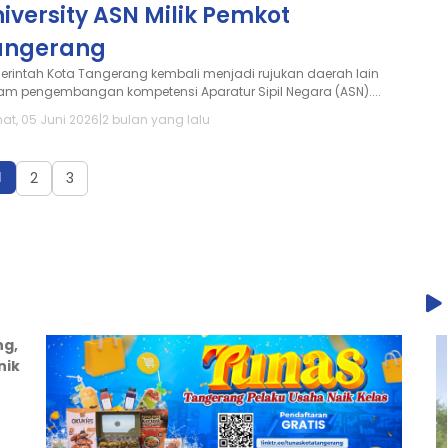
iversity ASN Milik Pemkot
angerang
erintah Kota Tangerang kembali menjadi rujukan daerah lain
am pengembangan kompetensi Aparatur Sipil Negara (ASN)....
at, 05 Juni 2026
|
2 bulan yang lalu
1
2
3
ng,
nik