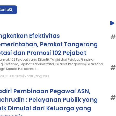
Berita
ngkatkan Efektivitas
#
emerintahan, Pemkot Tangerang
tasi dan Promosi 102 Pejabat
anyak 102 Pejabat yang Dilantik Terdiri dari Pejabat Pimpinan
ggi Pratama, Pejabat Administrator, Pejabat Pengawas/Pelaksana,
#
gga Kepala Puskesmas....
t, 31 Juli 2026
|
6 hari yang lalu
adiri Pembinaan Pegawai ASN,
#
chrudin : Pelayanan Publik yang
ik Dimulai dari Keluarga yang