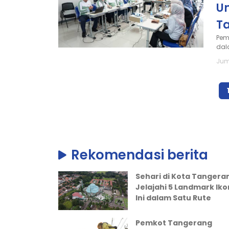
Un
T
Pem
dal
Jum
Rekomendasi berita
Sehari di Kota Tangera
Jelajahi 5 Landmark Iko
Ini dalam Satu Rute
Pemkot Tangerang