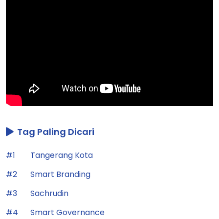
Tag Paling Dicari
#1
Tangerang Kota
#2
Smart Branding
#3
Sachrudin
#4
Smart Governance