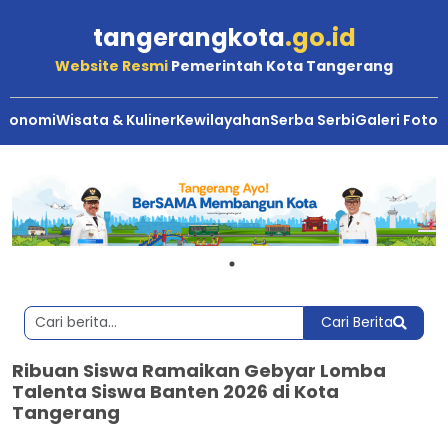
tangerangkota
.go.id
Website Resmi
Pemerintah Kota Tangerang
Ekonomi
Wisata & Kuliner
Kewilayahan
Serba Serbi
Galeri Foto
Cari Berita
Ribuan Siswa Ramaikan Gebyar Lomba
Talenta Siswa Banten 2026 di Kota
Tangerang