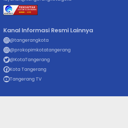
Kanal Informasi Resmi Lainnya
@tangerangkota
@prokopimkotatangerang
@KotaTangerang
Kota Tangerang
Tangerang TV
Pengunjung
Pengunjung hari ini
:
2.806
Pengunjung online
:
166
Total pengunjung
:
9.921.186