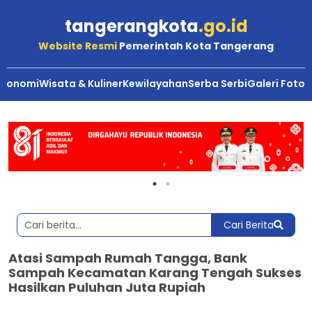
tangerangkota
.go.id
Website Resmi
Pemerintah Kota Tangerang
Ekonomi
Wisata & Kuliner
Kewilayahan
Serba Serbi
Galeri Foto
Cari Berita
Atasi Sampah Rumah Tangga, Bank
Sampah Kecamatan Karang Tengah Sukses
Hasilkan Puluhan Juta Rupiah