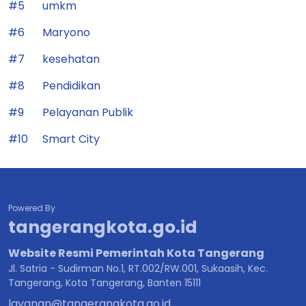
#5
umkm
#6
Maryono
#7
kesehatan
#8
Pendidikan
#9
Pelayanan Publik
#10
Smart City
Powered By
tangerangkota.go.id
Website Resmi Pemerintah Kota Tangerang
Jl. Satria - Sudirman No.1, RT.002/RW.001, Sukaasih, Kec.
Tangerang, Kota Tangerang, Banten 15111
layanan@tangerangkota.go.id