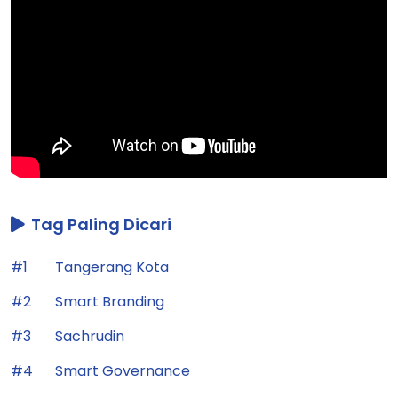
Tag Paling Dicari
#1
Tangerang Kota
#2
Smart Branding
#3
Sachrudin
#4
Smart Governance