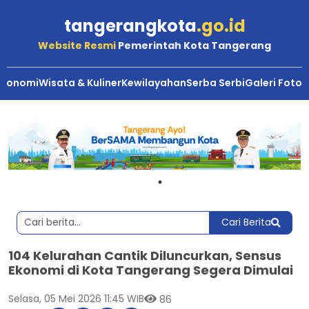
tangerangkota
.go.id
Website Resmi
Pemerintah Kota Tangerang
Ekonomi
Wisata & Kuliner
Kewilayahan
Serba Serbi
Galeri Foto
Cari Berita
104 Kelurahan Cantik Diluncurkan, Sensus
Ekonomi di Kota Tangerang Segera Dimulai
Selasa, 05 Mei 2026 11:45 WIB
86