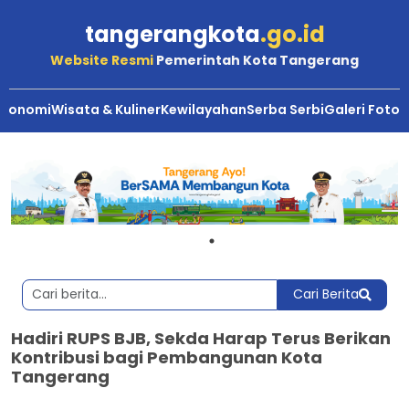
tangerangkota
.go.id
Website Resmi
Pemerintah Kota Tangerang
Ekonomi
Wisata & Kuliner
Kewilayahan
Serba Serbi
Galeri Foto
Cari Berita
Hadiri RUPS BJB, Sekda Harap Terus Berikan
Kontribusi bagi Pembangunan Kota
Tangerang