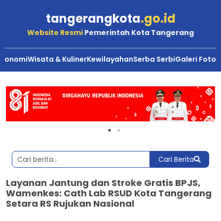
tangerangkota
.go.id
Website Resmi
Pemerintah Kota Tangerang
Ekonomi
Wisata & Kuliner
Kewilayahan
Serba Serbi
Galeri Foto
Cari Berita
Layanan Jantung dan Stroke Gratis BPJS,
Wamenkes: Cath Lab RSUD Kota Tangerang
Setara RS Rujukan Nasional