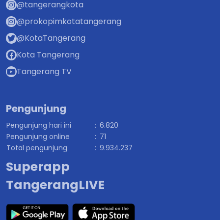
@tangerangkota
@prokopimkotatangerang
@KotaTangerang
Kota Tangerang
Tangerang TV
Pengunjung
Pengunjung hari ini
:
6.820
Pengunjung online
:
71
Total pengunjung
:
9.934.237
Superapp
TangerangLIVE