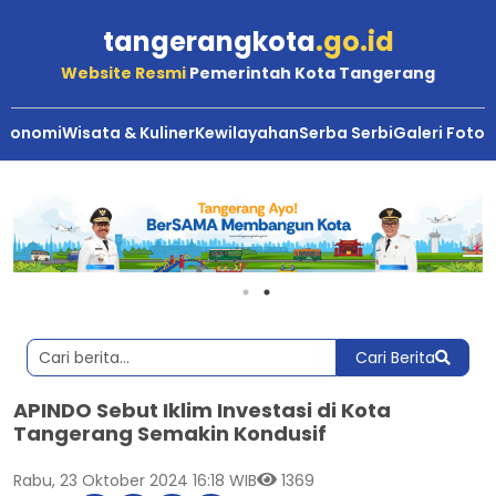
tangerangkota
.go.id
Website Resmi
Pemerintah Kota Tangerang
Ekonomi
Wisata & Kuliner
Kewilayahan
Serba Serbi
Galeri Foto
Cari Berita
APINDO Sebut Iklim Investasi di Kota
Tangerang Semakin Kondusif
Rabu, 23 Oktober 2024 16:18 WIB
1369