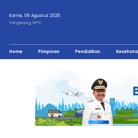
Kamis, 06 Agustus 2026
o
Tangerang,
30
C
Home
Pimpinan
Pendidikan
Kesehata