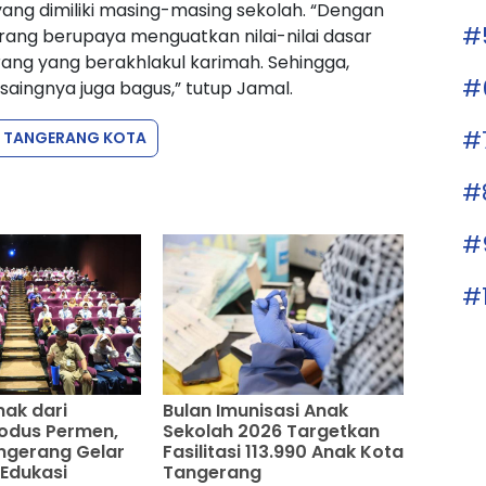
yang dimiliki masing-masing sekolah. “Dengan
#
rang berupaya menguatkan nilai-nilai dasar
rang yang berakhlakul karimah. Sehingga,
#
saingnya juga bagus,” tutup Jamal.
#
TANGERANG KOTA
#
#
#
nak dari
Bulan Imunisasi Anak
odus Permen,
Sekolah 2026 Targetkan
ngerang Gelar
Fasilitasi 113.990 Anak Kota
 Edukasi
Tangerang