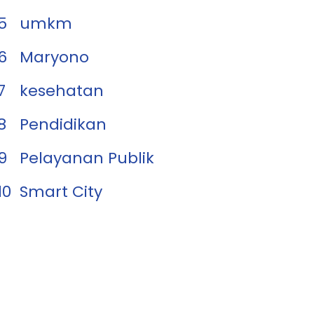
5
umkm
6
Maryono
7
kesehatan
8
Pendidikan
9
Pelayanan Publik
10
Smart City