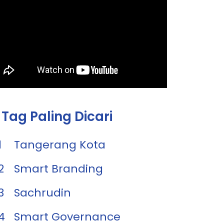
Tag Paling Dicari
1
Tangerang Kota
2
Smart Branding
3
Sachrudin
4
Smart Governance