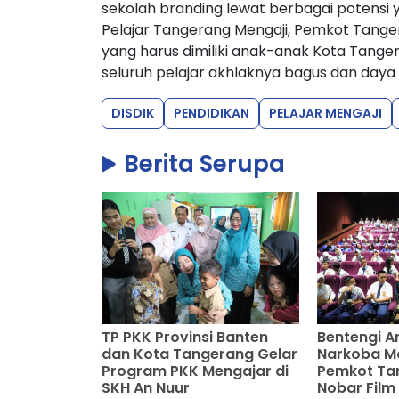
sekolah branding lewat berbagai potensi 
Pelajar Tangerang Mengaji, Pemkot Tange
yang harus dimiliki anak-anak Kota Tange
seluruh pelajar akhlaknya bagus dan daya 
DISDIK
PENDIDIKAN
PELAJAR MENGAJI
Berita Serupa
TP PKK Provinsi Banten
Bentengi A
dan Kota Tangerang Gelar
Narkoba M
Program PKK Mengajar di
Pemkot Ta
SKH An Nuur
Nobar Film