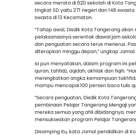
secara merata di 620 sekolah di Kota Tang
tingkat SD yaitu 271 negeri dan 148 swasta 
swasta di 13 Kecamatan.
“Tahap awal, Disdik Kota Tangerang akan
pelaksanaanya serentak diawal jam sekolah
dan penguatan secara terus menerus. Past
diterapkan minggu depan,” ungkap Jamal.
Ia pun menyatakan, dalam program ini pe
quran, tahfidz, aqidah, akhlak dan fiqih. 
meningkatkan angka kemampuan takhfidz d
mampu mencapai 100 persen baca tulis qu
“Secara penguatan, Disdik Kota Tangerang
pembinaan Pelajar Tangerang Mengaji yang
mereka semua yang ahli dibidangnya, mena
mensukseskan program Pelajar Tangerang 
Disamping itu, kata Jamal pendidikan di