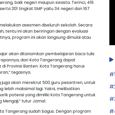
erang, baik negeri maupun swasta. Terinci, 419
serta 201 tingkat SMP yaitu 34 negeri dan 167
 melakukan asesmen diseluruh sekolah. Secara
, tentu ini akan beriringan dengan evaluasi
inya, program ini akan langsung dimulai atau
lajar akan ditanamkan pembelajaran baca tulis
“Harapannya, dari Kota Tangerang dapat
i Provinsi Banten. Kota Tangerang harus
ran,” tegasnya.
#
 juga akan merekrut 500 guru pesantren, untuk
#
 lebih maksimal lagi. Yakni, melibatkan
rik potensi yang dimiliki Kota Tangerang untuk
#
Mengaji,” tutur Jamal.
#
 Kota Tangerang sudah bagus. Dengan program