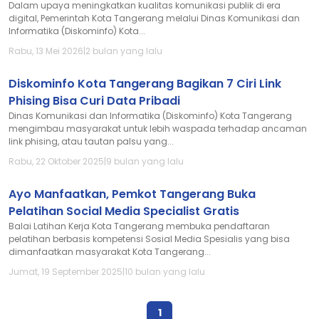
Dalam upaya meningkatkan kualitas komunikasi publik di era
digital, Pemerintah Kota Tangerang melalui Dinas Komunikasi dan
Informatika (Diskominfo) Kota...
Rabu, 13 Mei 2026
|
2 bulan yang lalu
Diskominfo Kota Tangerang Bagikan 7 Ciri Link
Phising Bisa Curi Data Pribadi
Dinas Komunikasi dan Informatika (Diskominfo) Kota Tangerang
mengimbau masyarakat untuk lebih waspada terhadap ancaman
link phising, atau tautan palsu yang...
Rabu, 22 Oktober 2025
|
9 bulan yang lalu
Ayo Manfaatkan, Pemkot Tangerang Buka
Pelatihan Social Media Specialist Gratis
Balai Latihan Kerja Kota Tangerang membuka pendaftaran
pelatihan berbasis kompetensi Sosial Media Spesialis yang bisa
dimanfaatkan masyarakat Kota Tangerang...
Jumat, 19 September 2025
|
10 bulan yang lalu
1