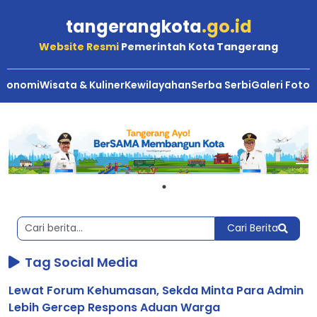
tangerangkota
.go.id
Website Resmi
Pemerintah Kota Tangerang
Ekonomi
Wisata & Kuliner
Kewilayahan
Serba Serbi
Galeri Foto
Berita
Kota
Tangerang
Cari Berita
Tag Social Media
Lewat Forum Kehumasan, Sekda Minta Para Admin
Lebih Gercep Respons Aduan Warga