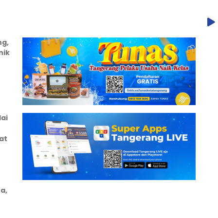
ng,
nik
ai
at
a,