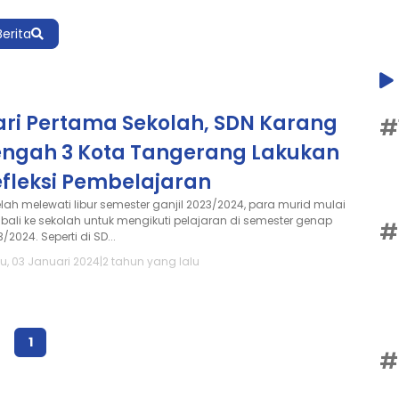
Berita
ari Pertama Sekolah, SDN Karang
#
engah 3 Kota Tangerang Lakukan
efleksi Pembelajaran
elah melewati libur semester ganjil 2023/2024, para murid mulai
bali ke sekolah untuk mengikuti pelajaran di semester genap
#
/2024. Seperti di SD...
u, 03 Januari 2024
|
2 tahun yang lalu
1
#