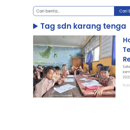
Cari 
Tag sdn karang tenga
H
T
R
Set
kem
2023
Rab