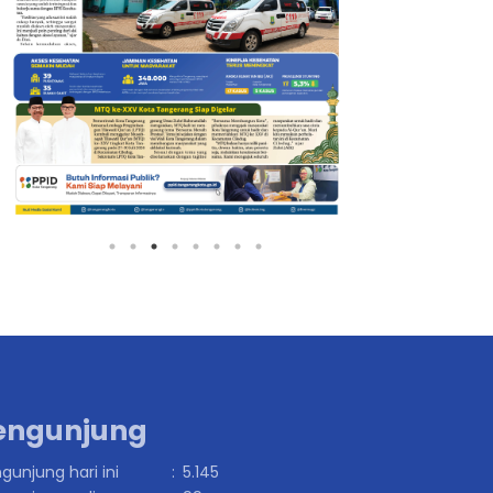
engunjung
gunjung hari ini
:
5.145