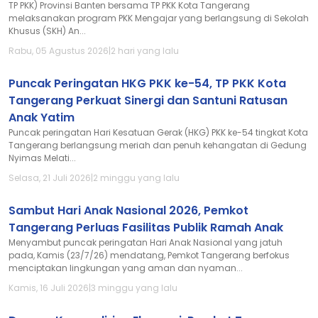
TP PKK) Provinsi Banten bersama TP PKK Kota Tangerang
melaksanakan program PKK Mengajar yang berlangsung di Sekolah
Khusus (SKH) An...
Rabu, 05 Agustus 2026
|
2 hari yang lalu
Puncak Peringatan HKG PKK ke-54, TP PKK Kota
Tangerang Perkuat Sinergi dan Santuni Ratusan
Anak Yatim
Puncak peringatan Hari Kesatuan Gerak (HKG) PKK ke-54 tingkat Kota
Tangerang berlangsung meriah dan penuh kehangatan di Gedung
Nyimas Melati...
Selasa, 21 Juli 2026
|
2 minggu yang lalu
Sambut Hari Anak Nasional 2026, Pemkot
Tangerang Perluas Fasilitas Publik Ramah Anak
Menyambut puncak peringatan Hari Anak Nasional yang jatuh
pada, Kamis (23/7/26) mendatang, Pemkot Tangerang berfokus
menciptakan lingkungan yang aman dan nyaman...
Kamis, 16 Juli 2026
|
3 minggu yang lalu