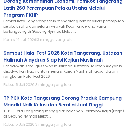
Dorong Kemandirian Ekonomi, Pemkot Tangerang
Latih 260 Perempuan Pelaku Usaha Melalui
Program PKHP
Pemkot Kota Tangerang terus mendorong kemandirian perempuan
pelaku usaha dari seluruh wilayah Kota Tangerang yang
berlangsung di Gedung Nyimas Melati....
Kamis, 16 Juli 2026
|
3 minggu yang lalu
Sambut Halal Fest 2026 Kota Tangerang, Ustazah
Halimah Alaydrus Siap Isi Kajian Muslimah
Pendakwah sekaligus tokoh muslimah, Ustazah Halimah Alaydrus,
dijadwalkan hadir untuk mengisi Kajian Muslimah akbar dalam
rangkaian Halal Fest 2026...
Rabu, 15 Juli 2026
|
3 minggu yang lalu
TP PKK Kota Tangerang Dorong Produk Kampung
Mandiri Naik Kelas dan Bernilai Jual Tinggi
TP PKK Kota Tangerang menggelar pelatihan Kelompok Kerja (Pokja) II
di Gedung Nyimas Melati...
Rabu, 15 Juli 2026
|
3 minggu yang lalu