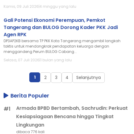
Kamis, 09 Juli 2026
|
4 minggu yang lalu
Gali Potensi Ekonomi Perempuan, Pemkot
Tangerang dan BULOG Dorong Kader PKK Jadi
Agen RPK
DP3AP2KB bersama TP PKK Kota Tangerang mengambil langkah
taktis untuk mendongkrak pendapatan keluarga dengan
menggandeng Perum BULOG Cabang...
Selasa, 07 Juli 2026
|
1 bulan yang lalu
1
2
3
4
Selanjutnya
Berita Populer
Armada BPBD Bertambah, Sachrudin: Perkuat
#1
Kesiapsiagaan Bencana hingga Tingkat
Lingkungan
dibaca 776 kali