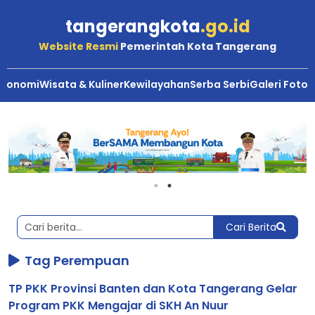
tangerangkota
.go.id
Website Resmi
Pemerintah Kota Tangerang
Ekonomi
Wisata & Kuliner
Kewilayahan
Serba Serbi
Galeri Foto
Berita
Kota
Tangerang
Cari Berita
Tag Perempuan
TP PKK Provinsi Banten dan Kota Tangerang Gelar
Program PKK Mengajar di SKH An Nuur