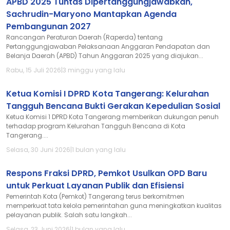
APBD 2025 Tuntas Dipertanggungjawabkan,
Sachrudin-Maryono Mantapkan Agenda
Pembangunan 2027
Rancangan Peraturan Daerah (Raperda) tentang
Pertanggungjawaban Pelaksanaan Anggaran Pendapatan dan
Belanja Daerah (APBD) Tahun Anggaran 2025 yang diajukan...
Rabu, 15 Juli 2026
|
3 minggu yang lalu
Ketua Komisi I DPRD Kota Tangerang: Kelurahan
Tangguh Bencana Bukti Gerakan Kepedulian Sosial
Ketua Komisi 1 DPRD Kota Tangerang memberikan dukungan penuh
terhadap program Kelurahan Tangguh Bencana di Kota
Tangerang....
Selasa, 30 Juni 2026
|
1 bulan yang lalu
Respons Fraksi DPRD, Pemkot Usulkan OPD Baru
untuk Perkuat Layanan Publik dan Efisiensi
Pemerintah Kota (Pemkot) Tangerang terus berkomitmen
memperkuat tata kelola pemerintahan guna meningkatkan kualitas
pelayanan publik. Salah satu langkah...
Selasa, 23 Juni 2026
|
1 bulan yang lalu