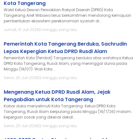
Kota Tangerang
Wakil Ketua Dewan Perwakilan Rakyat Daerah (DPRD) Kota
Tangerang Arief Wibowo terus berkomitmen mendorong kemajuan
pembentukan ekosistem perekonomian syariah di...
Jumat, 31 Juli 2026
|
1 minggu yang lalu
Pemerintah Kota Tangerang Berduka, Sachrudin
Lepas Kepergian Ketua DPRD Rusdi Alam
Pemerintah Kota (Pemkot) Tangerang berduka atas wafatnya Ketua
DPRD Kota Tangerang, Rusdi Alam, yang meninggal dunia pada
Minggu (19/07). Wali Kota...
Senin, 20 Juli 2026
|
2 minggu yang lalu
Mengenang Ketua DPRD Rusdi Alam, Jejak
Pengabdian untuk Kota Tangerang
Kabar duka menyelimuti Kota Tangerang. Ketua DPRD Kota
Tangerang, Rusdi Alam berpulang pada Minggu (19/7/26) malam.
Kepergian sosok yang dikenal dekat...
Senin, 20 Juli 2026
|
2 minggu yang lalu