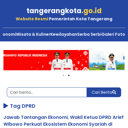
tangerangkota
.go.id
Website Resmi
Pemerintah Kota Tangerang
Ekonomi
Wisata & Kuliner
Kewilayahan
Serba Serbi
Galeri Foto
Berita
Kota
Tangerang
Cari Berita
Tag DPRD
Jawab Tantangan Ekonomi, Wakil Ketua DPRD Arief
Wibowo Perkuat Ekosistem Ekonomi Syariah di