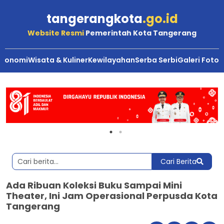
tangerangkota
.go.id
Website Resmi
Pemerintah Kota Tangerang
Ekonomi
Wisata & Kuliner
Kewilayahan
Serba Serbi
Galeri Foto
Cari Berita
Ada Ribuan Koleksi Buku Sampai Mini
Theater, Ini Jam Operasional Perpusda Kota
Tangerang