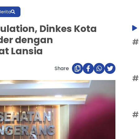
Berita
ulation, Dinkes Kota
der dengan
#
t Lansia
Share
#
#