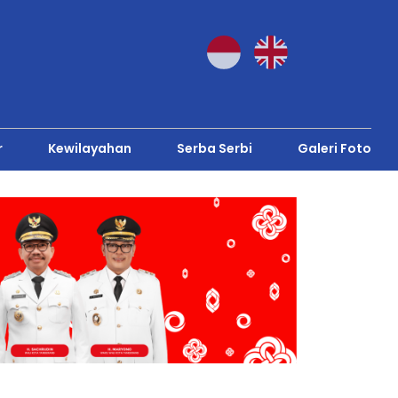
r
Kewilayahan
Serba Serbi
Galeri Foto