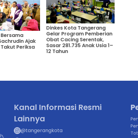
Dinkes Kota Tangerang
Gelar Program Pemberian
G Bersama
Obat Cacing Serentak,
Sachrudin Ajak
Sasar 281.735 Anak Usia 1–
Takut Periksa
12 Tahun
Kanal Informasi Resmi
P
Lainnya
Pen
Pen
@tangerangkota
Tot
h,