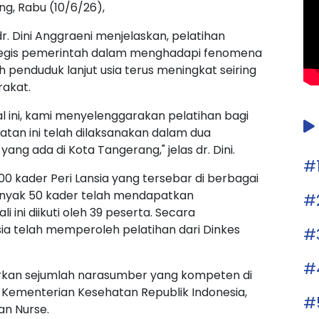
ng, Rabu (10/6/26),
. Dini Anggraeni menjelaskan, pelatihan
ategis pemerintah dalam menghadapi fenomena
ah penduduk lanjut usia terus meningkat seiring
akat.
nal ini, kami menyelenggarakan pelatihan bagi
iatan ini telah dilaksanakan dalam dua
yang ada di Kota Tangerang," jelas dr. Dini.
#
500 kader Peri Lansia yang tersebar di berbagai
anyak 50 kader telah mendapatkan
#
ini diikuti oleh 39 peserta. Secara
sia telah memperoleh pelatihan dari Dinkes
#
#
rkan sejumlah narasumber yang kompeten di
i Kementerian Kesehatan Republik Indonesia,
#
an Nurse.