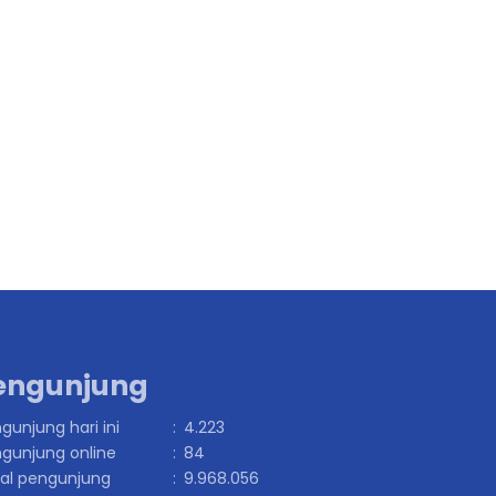
engunjung
gunjung hari ini
:
4.223
gunjung online
:
84
al pengunjung
:
9.968.056