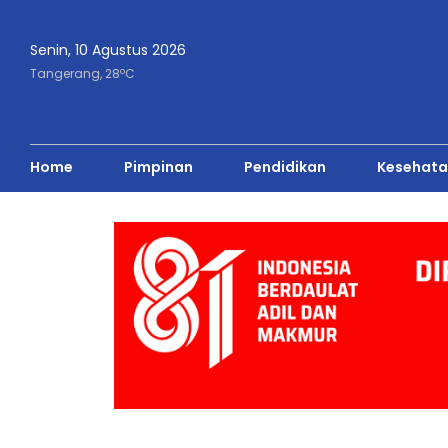
Senin, 10 Agustus 2026
o
Tangerang,
28
C
Home
Pimpinan
Pendidikan
Kesehata