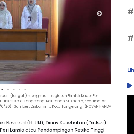
#
#
Li
raeni (tengah) menghadiri kegiatan Bimtek Kader Peri
la Dinkes Kota Tangerang, Kelurahan Sukaasih, Kecamatan
0/6/26) (Sumber : Diskominfo Kota Tangerang) (NOVAN NANDA
ia Nasional (HLUN), Dinas Kesehatan (Dinkes)
eri Lansia atau Pendampingan Resiko Tinggi