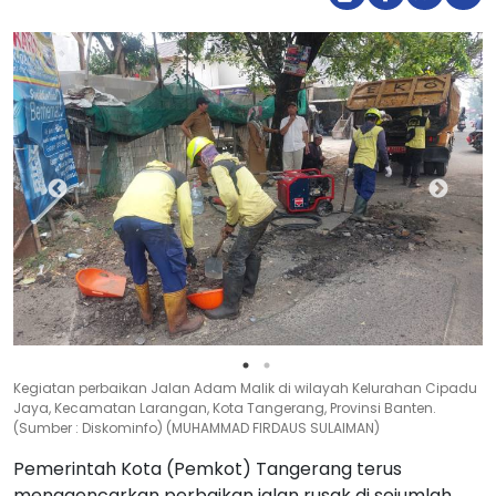
Kegiatan perbaikan Jalan Adam Malik di wilayah Kelurahan Cipadu
Jaya, Kecamatan Larangan, Kota Tangerang, Provinsi Banten.
(Sumber : Diskominfo) (MUHAMMAD FIRDAUS SULAIMAN)
Pemerintah Kota (Pemkot) Tangerang terus
menggencarkan perbaikan jalan rusak di sejumlah