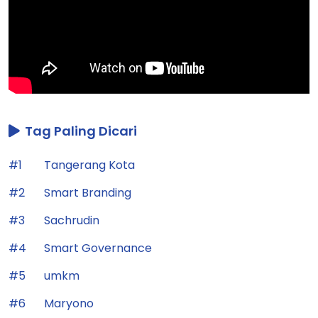
Tag Paling Dicari
#1
Tangerang Kota
#2
Smart Branding
#3
Sachrudin
#4
Smart Governance
#5
umkm
#6
Maryono