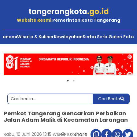
tangerangkota
.go.id
Website Resmi
Pemerintah Kota Tangerang
Ekonomi
Wisata & Kuliner
Kewilayahan
Serba Serbi
Galeri Foto
Cari Berita
Pemkot Tangerang Gencarkan Perbaikan
Jalan Adam Malik di Kecamatan Larangan
Share
Rabu, 10 Juni 2026 13:15 WIB
102