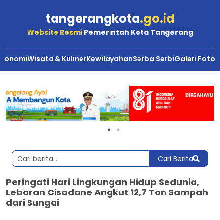
tangerangkota
.go.id
Website Resmi
Pemerintah Kota Tangerang
Ekonomi
Wisata & Kuliner
Kewilayahan
Serba Serbi
Galeri Foto
Cari Berita
Peringati Hari Lingkungan Hidup Sedunia,
Lebaran Cisadane Angkut 12,7 Ton Sampah
dari Sungai