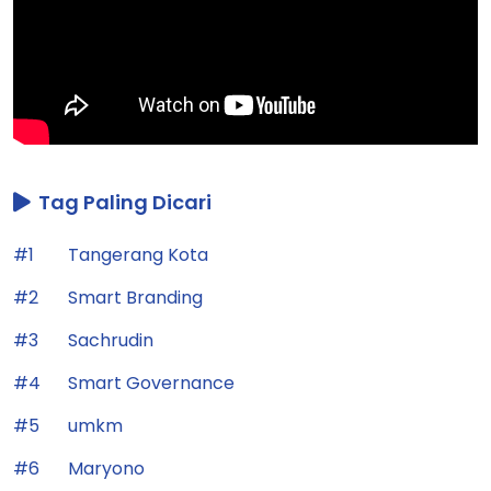
Tag Paling Dicari
#1
Tangerang Kota
#2
Smart Branding
#3
Sachrudin
#4
Smart Governance
#5
umkm
#6
Maryono