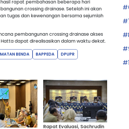
ari hasil rapat pembahasan beberapa hari
#
angunan crossing drainase. Setelah ini akan
gian tugas dan kewenangan bersama sejumlah
#
#
encana pembangunan crossing drainase akses
atta dapat direalisasikan dalam waktu dekat.
#
AMATAN BENDA
BAPPEDA
DPUPR
#
Rapat Evaluasi, Sachrudin