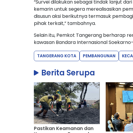
“Survei dilakukan sebagai tindak lanjut d
kemarin untuk segera merealisasikan pemb
disusun aksi berikutnya termasuk pemba
pihak terkait,” tambahnya.
Selain itu, Pemkot Tangerang berharap r
kawasan Bandara Internasional Soekarno-H
TANGERANG KOTA
PEMBANGUNAN
KEC
Berita Serupa
Pastikan Keamanan dan