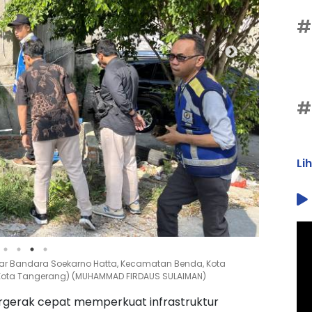
#
#
Li
kitar Bandara Soekarno Hatta, Kecamatan Benda, Kota
o Kota Tangerang) (MUHAMMAD FIRDAUS SULAIMAN)
gerak cepat memperkuat infrastruktur