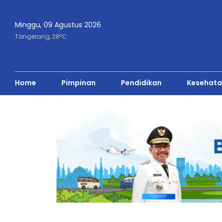
Minggu, 09 Agustus 2026
o
Tangerang,
28
C
Home
Pimpinan
Pendidikan
Kesehata