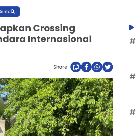
Berita
iapkan Crossing
ndara Internasional
#
Share
#
#