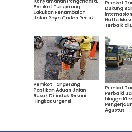
Kenyamanan Pengendara,
Pemkot Ta
Pemkot Tangerang
Dukung Ba
Lakukan Penambalan
Internasio
Jalan Raya Cadas Periuk
Hatta Masu
Terbaik di 
Pemkot Tangerang
Pemkot Ta
Pastikan Aduan Jalan
Perbaiki J
Rusak Ditindak Sesuai
hingga Kia
Tingkat Urgensi
Pengerjaan
Agustus