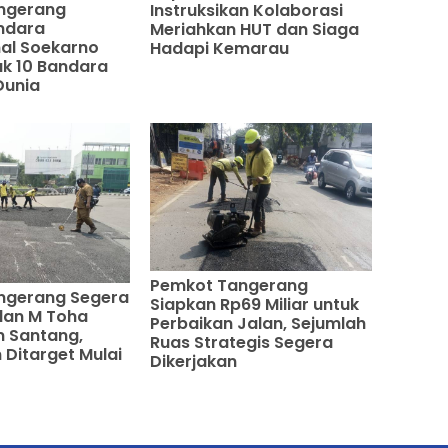
ngerang
Instruksikan Kolaborasi
ndara
Meriahkan HUT dan Siaga
nal Soekarno
Hadapi Kemarau
k 10 Bandara
Dunia
Pemkot Tangerang
ngerang Segera
Siapkan Rp69 Miliar untuk
alan M Toha
Perbaikan Jalan, Sejumlah
n Santang,
Ruas Strategis Segera
 Ditarget Mulai
Dikerjakan