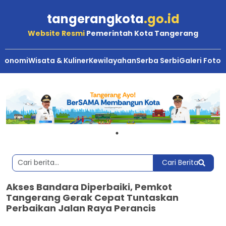
tangerangkota
.go.id
Website Resmi
Pemerintah Kota Tangerang
Ekonomi
Wisata & Kuliner
Kewilayahan
Serba Serbi
Galeri Foto
Cari Berita
Akses Bandara Diperbaiki, Pemkot
Tangerang Gerak Cepat Tuntaskan
Perbaikan Jalan Raya Perancis