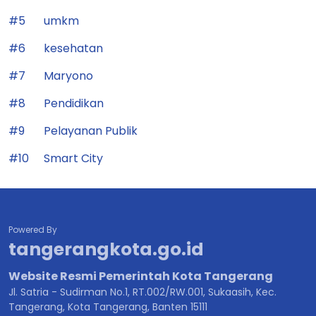
#5
umkm
#6
kesehatan
#7
Maryono
#8
Pendidikan
#9
Pelayanan Publik
#10
Smart City
Powered By
tangerangkota.go.id
Website Resmi Pemerintah Kota Tangerang
Jl. Satria - Sudirman No.1, RT.002/RW.001, Sukaasih, Kec.
Tangerang, Kota Tangerang, Banten 15111