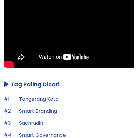
Tag Paling Dicari
#1
Tangerang Kota
#2
Smart Branding
#3
Sachrudin
#4
Smart Governance