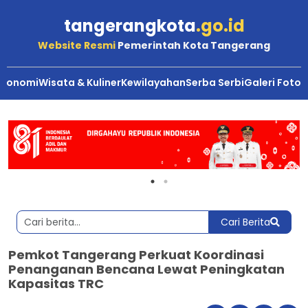
tangerangkota
.go.id
Website Resmi
Pemerintah Kota Tangerang
Ekonomi
Wisata & Kuliner
Kewilayahan
Serba Serbi
Galeri Foto
Cari Berita
Pemkot Tangerang Perkuat Koordinasi
Penanganan Bencana Lewat Peningkatan
Kapasitas TRC