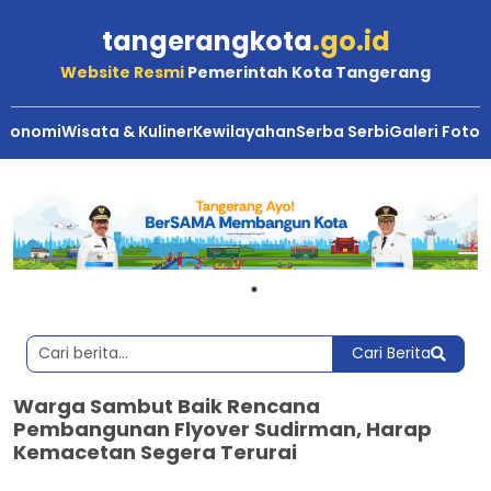
tangerangkota
.go.id
Website Resmi
Pemerintah Kota Tangerang
Ekonomi
Wisata & Kuliner
Kewilayahan
Serba Serbi
Galeri Foto
Cari Berita
Warga Sambut Baik Rencana
Pembangunan Flyover Sudirman, Harap
Kemacetan Segera Terurai