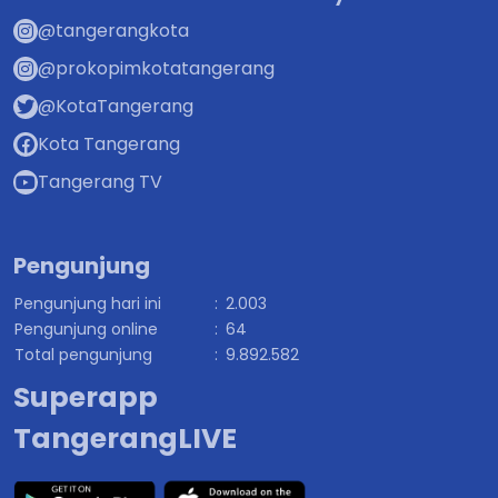
@tangerangkota
@prokopimkotatangerang
@KotaTangerang
Kota Tangerang
Tangerang TV
Pengunjung
Pengunjung hari ini
:
2.003
Pengunjung online
:
64
Total pengunjung
:
9.892.582
Superapp
TangerangLIVE