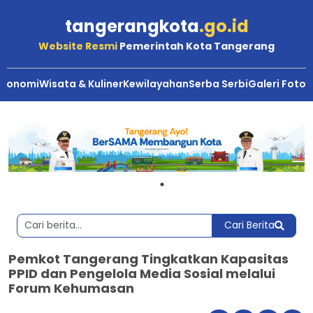
tangerangkota
.go.id
Website Resmi
Pemerintah Kota Tangerang
Ekonomi
Wisata & Kuliner
Kewilayahan
Serba Serbi
Galeri Foto
Cari Berita
Pemkot Tangerang Tingkatkan Kapasitas
PPID dan Pengelola Media Sosial melalui
Forum Kehumasan