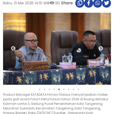
Share
Rabu, 13 Mei 2026 14:10 WIB
90
Product Manager KATADATA Firman Firdaus menyampaikan materi
pada giat acara Forum Kehumasan tahun 2026 di Ruang Akhlakul
Karimah Lantai 3, Gedung Pusat Pemerintahan Kota Tangerang,
Kelurahan Sukaasih, Kecamatan Tangerang, Kota Tangerang,
Provinsi Banten, Rabu (13/5/26) (Sumber : Diskominfo Kota