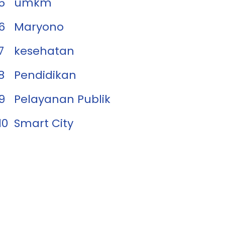
5
umkm
6
Maryono
7
kesehatan
8
Pendidikan
9
Pelayanan Publik
10
Smart City