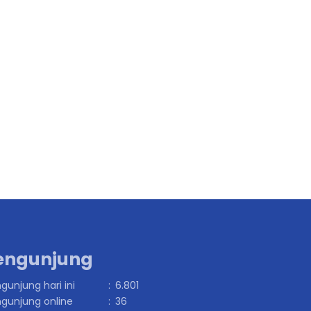
engunjung
gunjung hari ini
:
6.801
gunjung online
:
36