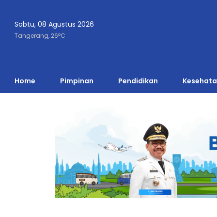
Sabtu, 08 Agustus 2026
o
Tangerang,
26
C
Home
Pimpinan
Pendidikan
Kesehata