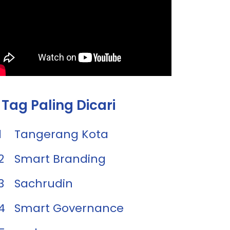
Tag Paling Dicari
1
Tangerang Kota
2
Smart Branding
3
Sachrudin
4
Smart Governance