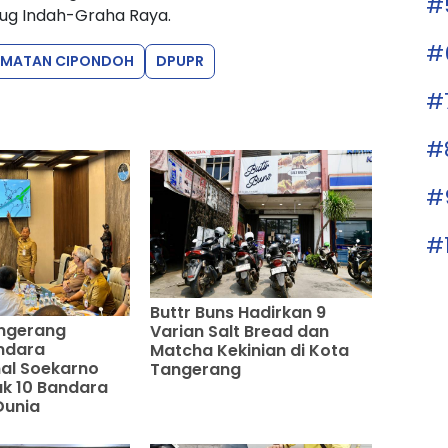
#
ug Indah-Graha Raya.
#
AMATAN CIPONDOH
DPUPR
#
#
#
#
Buttr Buns Hadirkan 9
ngerang
Varian Salt Bread dan
ndara
Matcha Kekinian di Kota
nal Soekarno
Tangerang
k 10 Bandara
Dunia