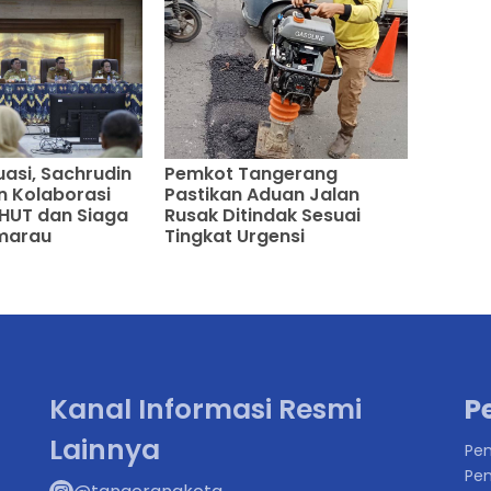
uasi, Sachrudin
Pemkot Tangerang
an Kolaborasi
Pastikan Aduan Jalan
HUT dan Siaga
Rusak Ditindak Sesuai
marau
Tingkat Urgensi
Kanal Informasi Resmi
P
Lainnya
Pen
Pen