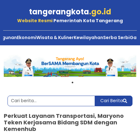
tangerangkota
.go.id
Website Resmi
Pemerintah Kota Tangerang
ngunan
Ekonomi
Wisata & Kuliner
Kewilayahan
Serba Serbi
Gale
Cari Berita
Perkuat Layanan Transportasi, Maryono
Teken Kerjasama Bidang SDM dengan
Kemenhub