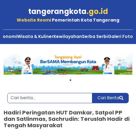
tangerangkota
.go.id
Website Resmi
Pemerintah Kota Tangerang
Ekonomi
Wisata & Kuliner
Kewilayahan
Serba Serbi
Galeri Foto
Cari Berita
Hadiri Peringatan HUT Damkar, Satpol PP
dan Satlinmas, Sachrudin: Teruslah Hadir di
Tengah Masyarakat